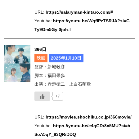
URL:
https://salaryman-kintaro.com/#
Youtube:
https://youtu.be/WqflPzTSRJA?si=G
Ty9Gm5Gyl0joh-I
366日
映画
2025年1月10日
監督：新城毅彦
脚本：福田果歩
出演：赤楚衛二 上白石萌歌
+7
URL:
https://movies.shochiku.co.jp/366movie/
Youtube:
https://youtu.be/e4qGDr3c5MU?si=b
SoA5qY_63QRiDDQ