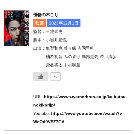
怪物の木こり
映画
2023年12月1日
監督：三池崇史
脚本：小岩井宏悦
出演：亀梨和也 菜々緒 吉岡里帆
柚希礼音 みのすけ 堀部圭亮 渋川清彦
染谷将太 中村獅童
+5
URL:
https://wwws.warnerbros.co.jp/kaibutsu
nokikorijp/
Youtube:
https://www.youtube.com/watch?v=
WeOd0VSZ7GA