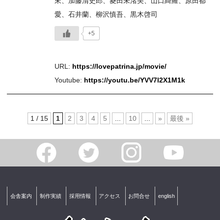
來、加藤清史郎、菱田未渚美、山口綺羅、原田都
愛、石井蘭、柳沢慎吾、黒木啓司
+5
URL:
https://lovepatrina.jp/movie/
Youtube:
https://youtu.be/YVV7l2X1M1k
1 / 15
1
2
3
4
5
...
10
...
»
最後 »
会舎案内
制作実績
採用情報
アクセス
お問合せ
english