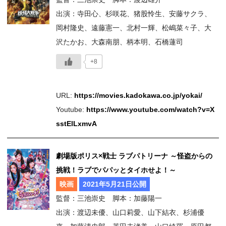
出演：寺田心、杉咲花、猪股怜生、安藤サクラ、
岡村隆史、遠藤憲一、北村一輝、松嶋菜々子、大
沢たかお、大森南朋、柄本明、石橋蓮司
+8
URL:
https://movies.kadokawa.co.jp/yokai/
Youtube:
https://www.youtube.com/watch?v=X
sstElLxmvA
劇場版ポリス×戦士 ラブパトリーナ ～怪盗からの
挑戦！ラブでパパッとタイホせよ！～
映画
2021年5月21日公開
監督：三池崇史 脚本：加藤陽一
出演：渡辺未優、山口莉愛、山下結衣、杉浦優