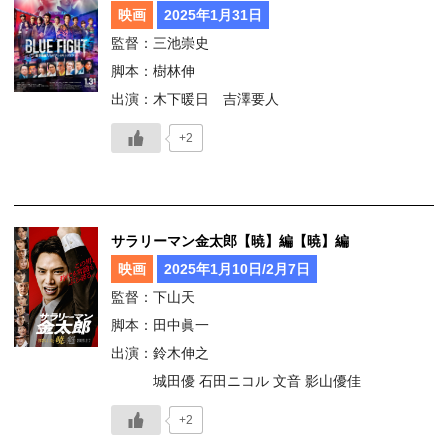
映画
2025年1月31日
監督：三池崇史
脚本：樹林伸
出演：木下暖日 吉澤要人
+2
サラリーマン金太郎【暁】編【暁】編
映画
2025年1月10日/2月7日
監督：下山天
脚本：田中眞一
出演：鈴木伸之
城田優 石田ニコル 文音 影山優佳
+2