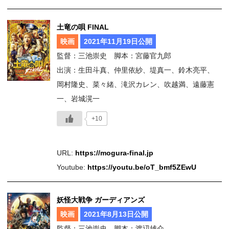
土竜の唄 FINAL
映画
2021年11月19日公開
監督：三池崇史 脚本：宮藤官九郎
出演：生田斗真、仲里依紗、堤真一、鈴木亮平、
岡村隆史、菜々緒、滝沢カレン、吹越満、遠藤憲
一、岩城滉一
+10
URL:
https://mogura-final.jp
Youtube:
https://youtu.be/oT_bmf5ZEwU
妖怪大戦争 ガーディアンズ
映画
2021年8月13日公開
監督：三池崇史 脚本：渡辺雄介