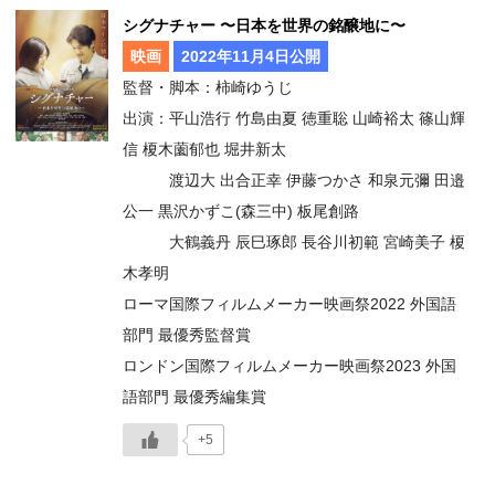
シグナチャー 〜日本を世界の銘醸地に〜
映画
2022年11月4日公開
監督・脚本：柿崎ゆうじ
出演：平山浩行 竹島由夏 徳重聡 山崎裕太 篠山輝
信 榎木薗郁也 堀井新太
渡辺大 出合正幸 伊藤つかさ 和泉元彌 田邉
公一 黒沢かずこ(森三中) 板尾創路
大鶴義丹 辰巳琢郎 長谷川初範 宮崎美子 榎
木孝明
ローマ国際フィルムメーカー映画祭2022 外国語
部門 最優秀監督賞
ロンドン国際フィルムメーカー映画祭2023 外国
語部門 最優秀編集賞
+5