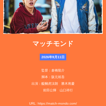
マッチモンド
2026年9月11日
監督：倉橋龍介
脚本：阪元裕吾
出演：醍醐虎汰朗 勝木将慶
前田公輝 山口祥行
URL:
https://match-mondo.com/