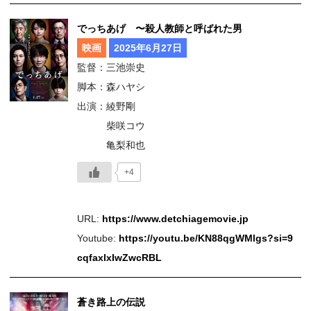
でっちあげ 〜殺人教師と呼ばれた男
映画
2025年6月27日
監督：三池崇史
脚本：森ハヤシ
出演：綾野剛
柴咲コウ
亀梨和也
+4
URL:
https://www.detchiagemovie.jp
Youtube:
https://youtu.be/KN88qgWMlgs?si=9
cqfaxlxIwZwcRBL
蒼き路上の伝説