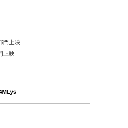
部門上映
門上映
J4MLys