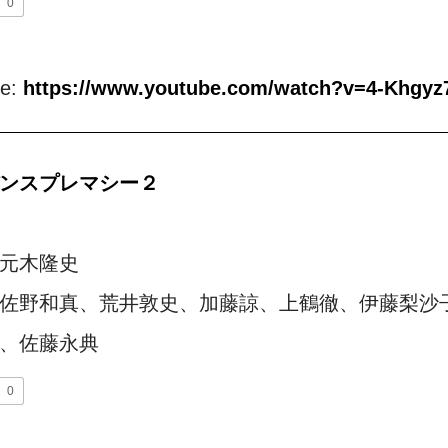
0
be:
https://www.youtube.com/watch?v=4-Khgy
ンスプレマシー２
元木隆史
佐野和真、荒井敦史、加藤諒、上鶴徹、伊藤梨沙
、佐藤永典
0