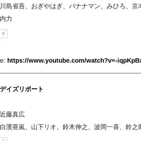
川島省吾、おぎやはぎ、バナナマン、みひろ、京
内力
0
be:
https://www.youtube.com/watch?v=-iqpKp
デイズリポート
近藤真広
白濱亜嵐、山下リオ、鈴木伸之、波岡一喜、鈴之