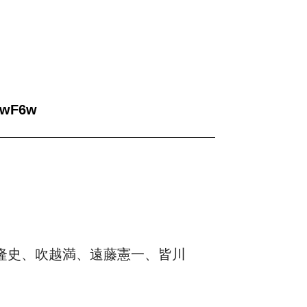
ywF6w
隆史、吹越満、遠藤憲一、皆川