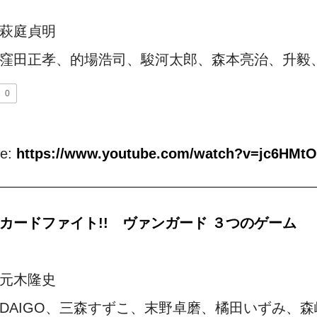
萩庭貞明
窪田正孝、的場浩司、駿河太郎、森本亮治、升毅
0
be:
https://www.youtube.com/watch?v=jc6HMtO
カードファイト!! ヴァンガード ３つのゲーム
元木隆史
DAIGO、三森すずこ、末野卓磨、橘田いずみ、森