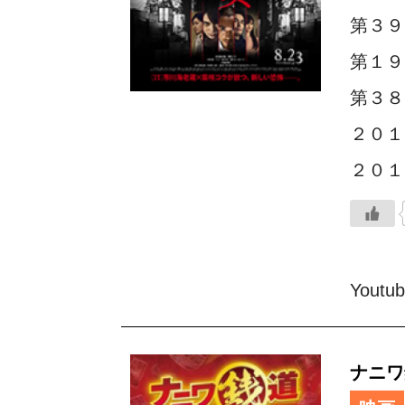
第３９
第１９
第３８
２０１
２０１
Youtu
ナニワ