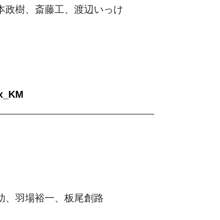
本政樹、斎藤工、渡辺いっけ
Bx_KM
助、羽場裕一、板尾創路