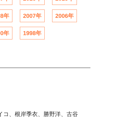
08年
2007年
2006年
00年
1998年
イコ、根岸季衣、勝野洋、古谷