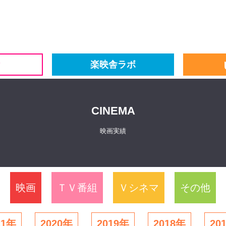
楽映舎ラボ
CINEMA
映画実績
映画
ＴＶ番組
Ｖシネマ
その他
21年
2020年
2019年
2018年
20