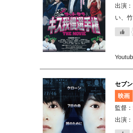
出演：
い、竹
Youtu
セブン
映画
監督：
出演：