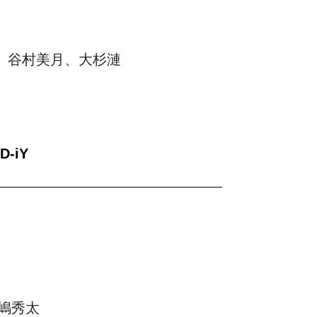
、谷村美月、大杉漣
D-iY
嶋秀太