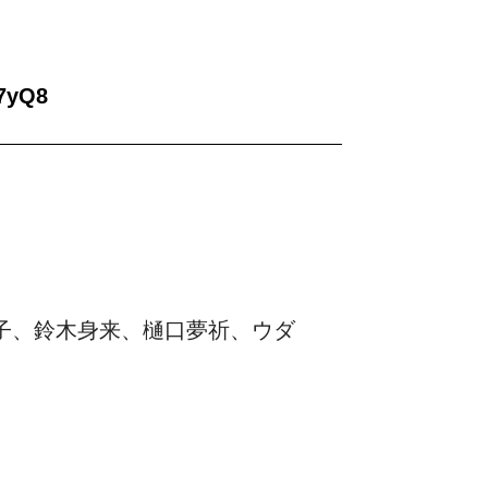
z7yQ8
子、鈴木身来、樋口夢祈、ウダ