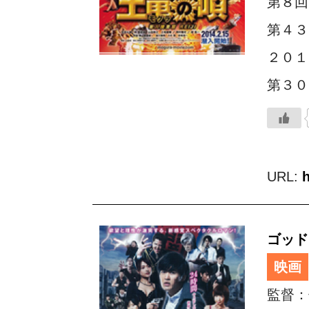
第８回
第４３
２０１
第３０
URL:
ゴッド
映画
監督：