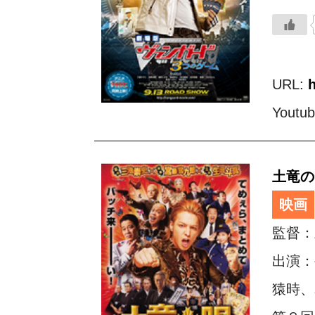
URL:
Youtu
土竜の
映画
監督：
出演：
猿時、