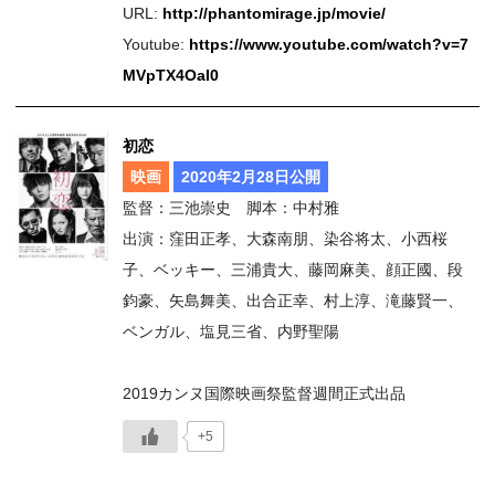
URL:
http://phantomirage.jp/movie/
Youtube:
https://www.youtube.com/watch?v=7
MVpTX4OaI0
初恋
映画
2020年2月28日公開
監督：三池崇史 脚本：中村雅
出演：窪田正孝、大森南朋、染谷将太、小西桜
子、ベッキー、三浦貴大、藤岡麻美、顔正國、段
鈞豪、矢島舞美、出合正幸、村上淳、滝藤賢一、
ベンガル、塩見三省、内野聖陽
2019カンヌ国際映画祭監督週間正式出品
+5