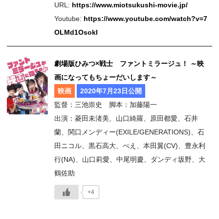
URL:
https://www.miotsukushi-movie.jp/
Youtube:
https://www.youtube.com/watch?v=7
OLMd1OsokI
劇場版ひみつ×戦士 ファントミラージュ！ ～映
画になってもちょーだいします～
映画
2020年7月23日公開
監督：三池崇史 脚本：加藤陽一
出演：菱田未渚美、山口綺羅、原田都愛、石井
蘭、関口メンディー(EXILE/GENERATIONS)、石
田ニコル、黒石高大、ぺえ、本田翼(CV)、豊永利
行(NA)、山口莉愛、中尾明慶、ダンディ坂野、大
鶴佐助
+4