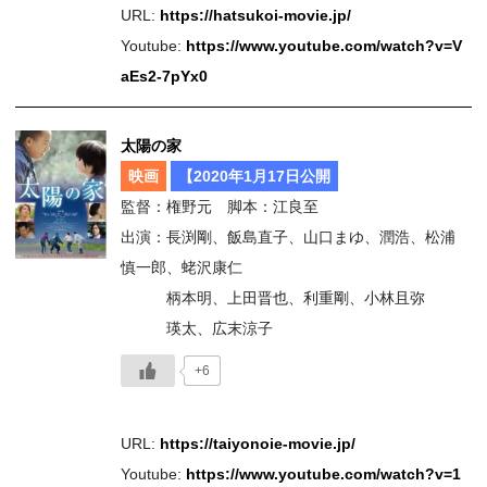
URL:
https://hatsukoi-movie.jp/
Youtube:
https://www.youtube.com/watch?v=V
aEs2-7pYx0
太陽の家
映画
【2020年1月17日公開
監督：権野元 脚本：江良至
出演：長渕剛、飯島直子、山口まゆ、潤浩、松浦
慎一郎、蛯沢康仁
柄本明、上田晋也、利重剛、小林且弥
瑛太、広末涼子
+6
URL:
https://taiyonoie-movie.jp/
Youtube:
https://www.youtube.com/watch?v=1