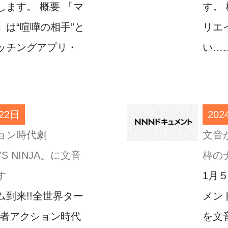
します。 概要 「マ
す。
」は“喧嘩の相手”と
リエ
ッチングアプリ・
い…
22日
20
ョン時代劇
文音
’S NINJA』に文音
枠の
す
1月
ム到来!!全世界ター
メン
忍者アクション時代
を文