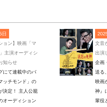
月5日
20
ション】映画「マ
文音
 」主演オーディシ
出演
お知らせ
企画
グにて連載中のバ
送る
マッチモンド」の
映画
が決定！ 主人公籠
神』
のオーディション
輩役