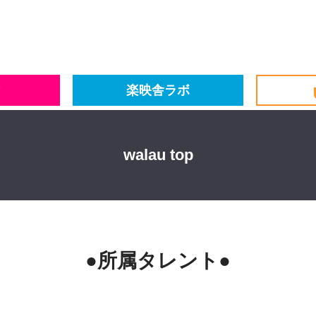
楽映舎ラボ
walau top
●所属タレント●