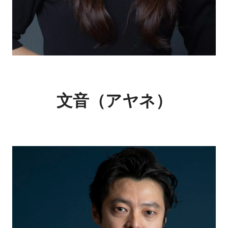
文音（アヤネ）