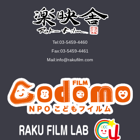
Tel:03-5459-4460
Fax:03-5459-4461
Mail:
info@rakuﬁlm.com