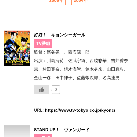
2006年
2004年
好好！ キョンシーガール
TV番組
監督：濱谷晃一、西海謙一郎
出演：川島海荷、佐武宇綺、西脇彩華、吉井香奈
恵、村田寛奈、鏑木海智、鈴木身来、山田真歩、
金山一彦、田中律子、佐藤蛾次郎、名高達男
0
URL:
https://www.tv-tokyo.co.jp/kyonc/
STAND UP！ ヴァンガード