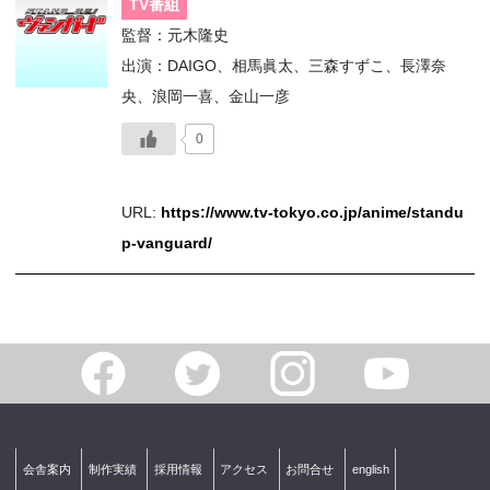
TV番組
監督：元木隆史
出演：DAIGO、相馬眞太、三森すずこ、長澤奈
央、浪岡一喜、金山一彦
0
URL:
https://www.tv-tokyo.co.jp/anime/standu
p-vanguard/
会舎案内
制作実績
採用情報
アクセス
お問合せ
english