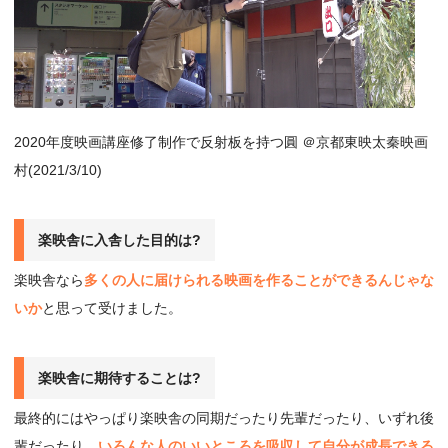
2020年度映画講座修了制作で反射板を持つ圓 ＠京都東映太秦映画
村(2021/3/10)
楽映舎に⼊舎した⽬的は?
楽映舎なら
多くの人に届けられる映画を作ることができるんじゃな
いか
と思って受けました。
楽映舎に期待することは?
最終的にはやっぱり楽映舎の同期だったり先輩だったり、いずれ後
輩だったり、
いろんな人のいいところを吸収して自分が成長できる