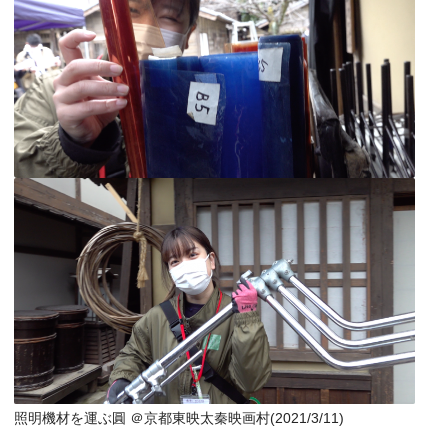
照明機材を運ぶ圓 ＠京都東映太秦映画村(2021/3/11)