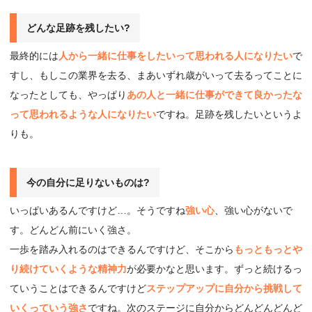
どんな⾜跡を残したい?
最終的には
人から一緒に仕事をしたいって思われる人になりたい
で
すし、もしこの業界を去る、まあいずれ歳がいって去るってことに
なったとしても、やっぱり
あの人と一緒に仕事ができて良かったな
って思われるような人になりたい
ですね。足跡を残したいというよ
りも。
今の⾃分に⾜りないものは?
いっぱいあるんですけど…。そうですね
強い心
、強い心がないで
す。どんどん前にいく強さ。
一歩を踏み入れるのはできるんですけど、そこから
もっともっとや
り続けていくような精神力
が必要かなと思います。ずっと続けるっ
ていうことはできるんですけど
ステップアップに自分から挑戦して
いくっていう強さ
ですね。次のステージに自分からどんどんどんど