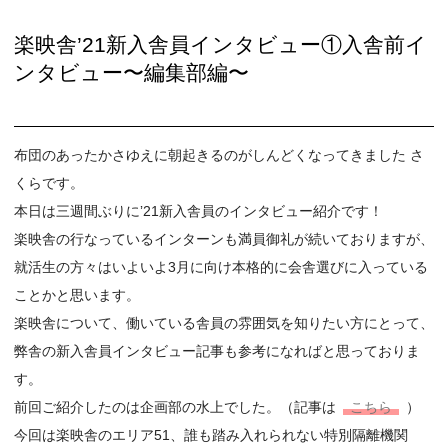
楽映舎’21新入舎員インタビュー①入舎前イ
ンタビュー〜編集部編〜
布団のあったかさゆえに朝起きるのがしんどくなってきました さ
くらです。
本日は三週間ぶりにʼ21新⼊舎員のインタビュー紹介です！
楽映舎の行なっているインターンも満員御礼が続いておりますが、
就活生の方々はいよいよ3月に向け本格的に会舎選びに入っている
ことかと思います。
楽映舎について、働いている舎員の雰囲気を知りたい方にとって、
弊舎の新入舎員インタビュー記事も参考になればと思っておりま
す。
前回ご紹介したのは企画部の水上でした。（記事は
こちら
）
今回は楽映舎のエリア51、誰も踏み入れられない特別隔離機関