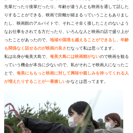
先輩だったり後輩だったり、年齢が違う人とも映画を通して話した
りすることができる、映画で距離が縮まるっていうこともありまし
たし、映画館のアルバイトで、それこそ全く接したことのないよう
なお仕事をされてる方だったり、いろんな人と映画の話で盛り上が
ったことがあったので、
地域や国境も越えることができるし、年齢
も関係なく話せるのが映画の良さ
だなって私は思ってます。
私は出身が奄美大島で、
奄美大島には映画館がない
ので映画を観る
っていう機会が本当に少ないので、私がそれこそ映画人になったこ
とで、
奄美にももっと映画に対して興味や親しみを持ってくれる人
が増えたりすることが一番嬉しい
かなとは思ってます。