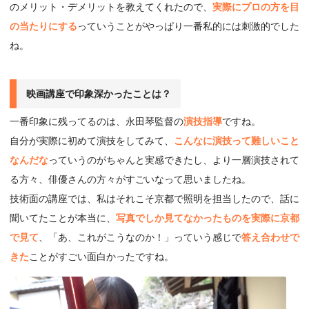
のメリット・デメリットを教えてくれたので、
実際にプロの方を目
の当たりにする
っていうことがやっぱり一番私的には刺激的でした
ね。
映画講座で印象深かったことは？
一番印象に残ってるのは、永田琴監督の
演技指導
ですね。
自分が実際に初めて演技をしてみて、
こんなに演技って難しいこと
なんだな
っていうのがちゃんと実感できたし、より一層演技されて
る方々、俳優さんの方々がすごいなって思いましたね。
技術面の講座では、私はそれこそ京都で照明を担当したので、話に
聞いてたことが本当に、
写真でしか見てなかったものを実際に京都
で見て
、「あ、これがこうなのか！」っていう感じで
答え合わせで
きた
ことがすごい面白かったですね。