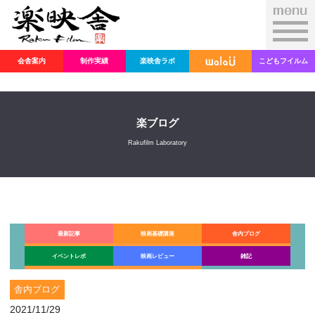
会舎案内
制作実績
楽映舎ラボ
こどもフイルム
楽ブログ
Rakufilm Laboratory
最新記事
映画基礎講座
舎内ブログ
イベントレポ
映画レビュー
雑記
舎内ブログ
2021/11/29