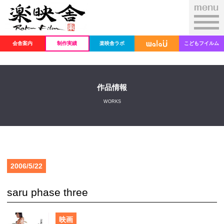
会舎案内
制作実績
楽映舎ラボ
こどもフイルム
作品情報
WORKS
2006/5/22
saru phase three
映画