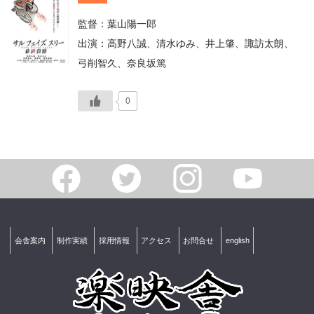
監督：葉山陽一郎
出演：高野八誠、清水ゆみ、井上肇、諏訪太朗、
弓削智久、奈良坂篤
0
会舎案内
制作実績
採用情報
アクセス
お問合せ
english