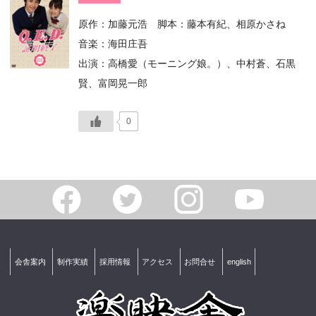
原作：加藤元浩 脚本：藤本有紀、相原かさね
音楽：海田庄吾
出演：高橋愛（モーニング娘。）、中村蒼、石黒
賢、富岡晃一郎
0
会舎案内
制作実績
採用情報
アクセス
お問合せ
english