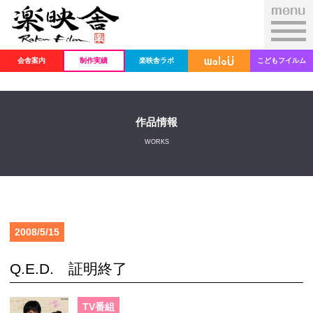
会舎案内
制作実績
楽映舎ラボ
こどもフイルム
作品情報
WORKS
2008/5/15
Q.E.D. 証明終了
TV番組