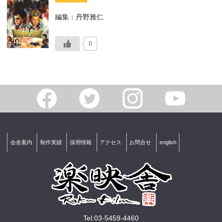
編集：丹野雅仁
0
会舎案内
制作実績
採用情報
アクセス
お問合せ
english
Tel:03-5459-4460