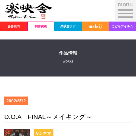
会舎案内
制作実績
楽映舎ラボ
こどもフイルム
作品情報
WORKS
2002/5/12
D.O.A FINAL～メイキング～
Vシネマ