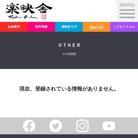
会舎案内
制作実績
楽映舎ラボ
こどもフイルム
ＯＴＨＥＲ
その他実績
現在、登録されている情報がありません。