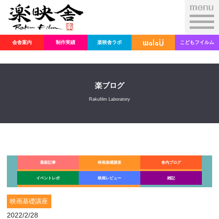
会舎案内
制作実績
楽映舎ラボ
こどもフイルム
楽ブログ
Rakufilm Laboratory
最新記事
映画基礎講座
舎内ブログ
イベントレポ
映画レビュー
雑記
映画基礎講座
2022/2/28