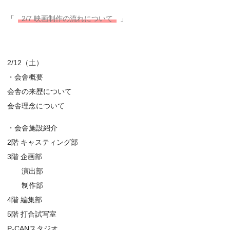
「
2/7 映画制作の流れについて
」
2/12（土）
・会舎概要
会舎の来歴について
会舎理念について
・会舎施設紹介
2階 キャスティング部
3階 企画部
演出部
制作部
4階 編集部
5階 打合試写室
P-CANスタジオ