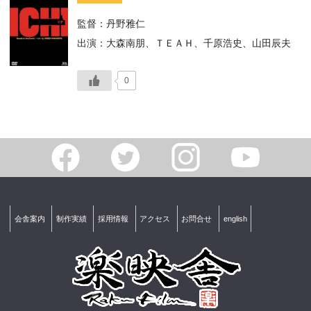
監督：丹野雅仁
出演：大森南朋、ＴＥＡＨ、千原浩史、山田辰夫
0
会舎案内
制作実績
採用情報
アクセス
お問合せ
english