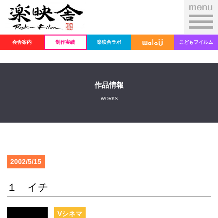
会舎案内
制作実績
楽映舎ラボ
こどもフイルム
作品情報
WORKS
2002/5/15
１ イチ
Vシネマ