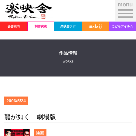
会舎案内
制作実績
楽映舎ラボ
こどもフイルム
作品情報
WORKS
2006/5/24
龍が如く 劇場版
映画