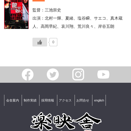
監督：三池崇史
出演：北村一輝、夏緒、塩谷瞬、サエコ、真木蔵
人、高岡早紀、哀川翔、荒川良々、岸谷五朗
0
会舎案内
制作実績
採用情報
アクセス
お問合せ
english