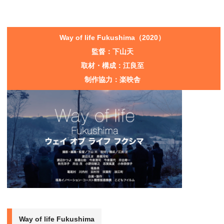
Way of life Fukushima（2020）
監督：下山天
取材・構成：江良至
制作協力：楽映舎
Way of life Fukushima