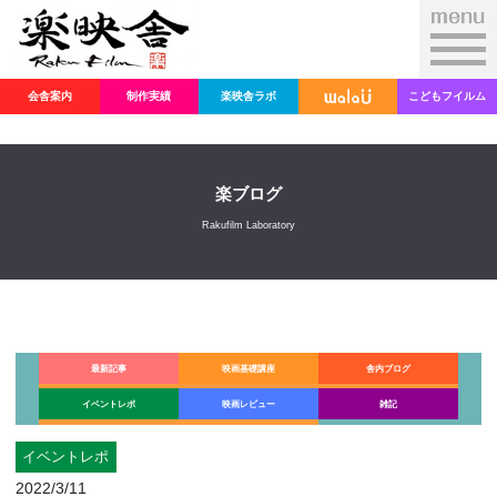
会舎案内
制作実績
楽映舎ラボ
こどもフイルム
楽ブログ
Rakufilm Laboratory
最新記事
映画基礎講座
舎内ブログ
イベントレポ
映画レビュー
雑記
イベントレポ
2022/3/11