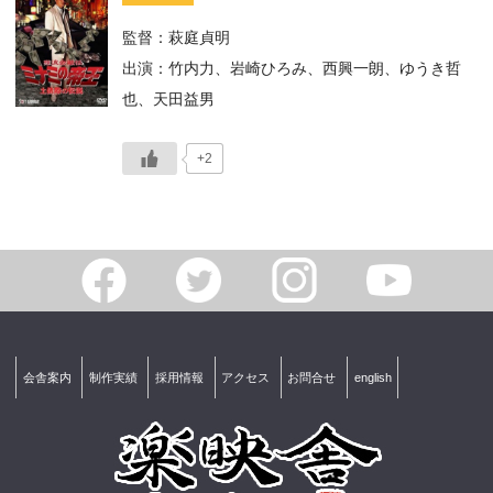
監督：萩庭貞明
出演：竹内力、岩崎ひろみ、西興一朗、ゆうき哲
也、天田益男
+2
会舎案内
制作実績
採用情報
アクセス
お問合せ
english