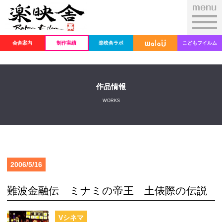
会舎案内
制作実績
楽映舎ラボ
こどもフイルム
作品情報
WORKS
2006/5/16
難波金融伝 ミナミの帝王 土俵際の伝説
Vシネマ