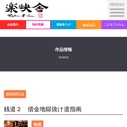
会舎案内
制作実績
楽映舎ラボ
こどもフイルム
作品情報
WORKS
2003/5/12
銭道２ 借金地獄抜け道指南
映画