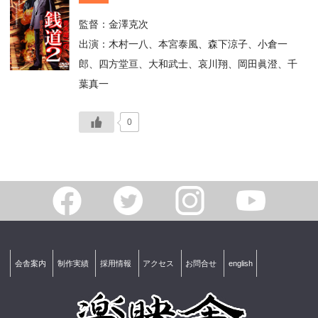
監督：金澤克次
出演：木村一八、本宮泰風、森下涼子、小倉一
郎、四方堂亘、大和武士、哀川翔、岡田眞澄、千
葉真一
0
会舎案内
制作実績
採用情報
アクセス
お問合せ
english