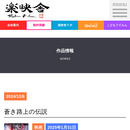
会舎案内
制作実績
楽映舎ラボ
こどもフイルム
作品情報
WORKS
2024/12/6
蒼き路上の伝説
映画
2025年1月31日