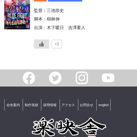
監督：三池崇史
脚本：樹林伸
出演：木下暖日 吉澤要人
+2
会舎案内
制作実績
採用情報
アクセス
お問合せ
english