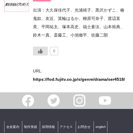
出演：大久保佳代子、光浦靖子、黒沢かずこ、椿
鬼奴、友近、箕輪はるか、柳原可奈子、渡辺直
美、平岡祐太、塚本高史、福士蒼汰、山本裕典、
鈴木一真、斎藤工、小池徹平、佐藤二朗
0
URL:
https://fod.fujitv.co.jp/s/genre/drama/ser4518/
会舎案内
制作実績
採用情報
アクセス
お問合せ
english