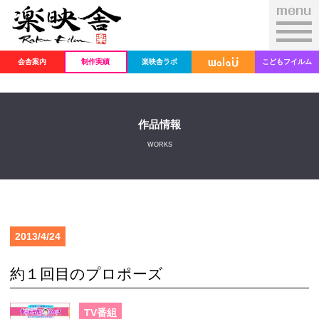
会舎案内
制作実績
楽映舎ラボ
こどもフイルム
作品情報
WORKS
2013/4/24
約１回目のプロポーズ
TV番組