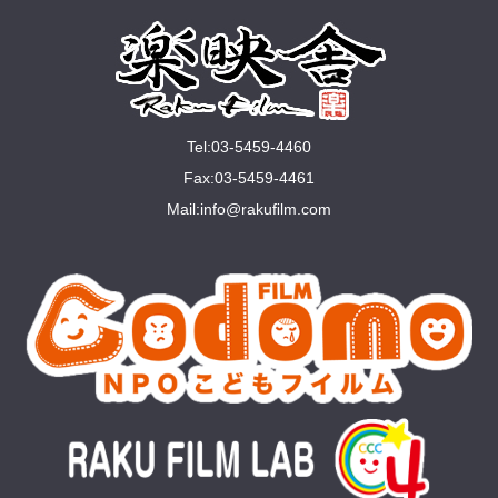
Tel:03-5459-4460
Fax:03-5459-4461
Mail:
info@rakuﬁlm.com