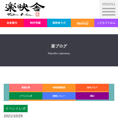
会舎案内
制作実績
楽映舎ラボ
こどもフイルム
楽ブログ
Rakufilm Laboratory
最新記事
映画基礎講座
舎内ブログ
イベントレポ
映画レビュー
雑記
イベントレポ
2021/10/29