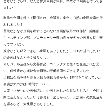
と呼びかけられ、なんと舎員全員が集合。半数が企画書を持ってき
ました！
制作の合間を縫って開催され、会議室に集合。白熱の企画会議が行
われました！
普段なかなか企画を出すことのない企画部以外の制作部、編集部、
キャスティング部、プロデューサー部の面々が各々企画書を持ち寄
ってプレゼン。
残念ながら成立できない企画もありましたが、11名の提出した17
の企画はなんと全く被りなし。
オリジナル企画から文芸作品、コミックスと様々な企画が飛び交
い、個性豊かな楽映舎舎員達の守備範囲の広さを見ました。
当初は企画を持ち寄る人数も個数も分からず1時間を予定していた
会議は気づけば3時間オーバー。
大盛り上がりの企画会議に、企画を出した舎員はもちろん、今回は
間に合わなかったという舎員も「楽しかった」と次回への意気込み
を語るなど、大反響がありました。