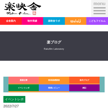
会舎案内
制作実績
楽映舎ラボ
こどもフイルム
楽ブログ
Rakufilm Laboratory
最新記事
映画基礎講座
舎内ブログ
イベントレポ
映画レビュー
雑記
イベントレポ
2022/7/27