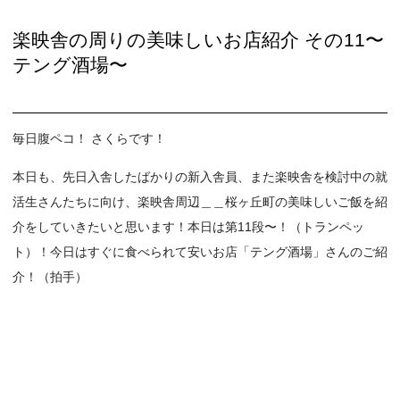
楽映舎の周りの美味しいお店紹介 その11〜
テング酒場〜
毎日腹ペコ！ さくらです！
本日も、先日入舎したばかりの新入舎員、また楽映舎を検討中の就
活生さんたちに向け、楽映舎周辺＿＿桜ヶ丘町の美味しいご飯を紹
介をしていきたいと思います！本日は第11段〜！（トランペッ
ト）！今日はすぐに食べられて安いお店「テング酒場」さんのご紹
介！（拍手）