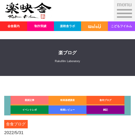
会舎案内
制作実績
楽映舎ラボ
こどもフイルム
楽ブログ
Rakufilm Laboratory
最新記事
映画基礎講座
舎内ブログ
イベントレポ
映画レビュー
雑記
舎食ブログ
2022/5/31