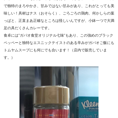
で独特のまろやかさ、甘みではない甘みがあり、これがとっても美
味しい！具材はナス（おそらく）、ごろごろの鶏肉、何かしらの葉
っぱと、正直まあ正確なところは怪しいんですが、小鉢一つで大満
足の具だくさんカレーです。
食卓には”ガパオ食堂オリジナル七味”もあり、この強めのブラック
ペッペーと独特なエスニックテイストのある辛みがガパオご飯にも
トムヤムスープにも何にでも合います！（店内で販売していま
す。）