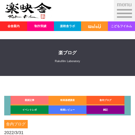
会舎案内
制作実績
楽映舎ラボ
こどもフイルム
楽ブログ
Rakufilm Laboratory
最新記事
映画基礎講座
舎内ブログ
イベントレポ
映画レビュー
雑記
舎内ブログ
2022/3/31