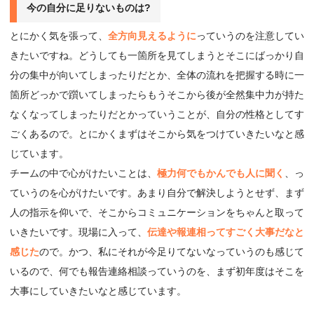
今の⾃分に⾜りないものは?
とにかく気を張って、
全方向見えるように
っていうのを注意してい
きたいですね。どうしても一箇所を見てしまうとそこにばっかり自
分の集中が向いてしまったりだとか、全体の流れを把握する時に一
箇所どっかで躓いてしまったらもうそこから後が全然集中力が持た
なくなってしまったりだとかっていうことが、自分の性格としてす
ごくあるので。とにかくまずはそこから気をつけていきたいなと感
じています。
チームの中で心がけたいことは、
極力何でもかんでも人に聞く
、っ
ていうのを心がけたいです。あまり自分で解決しようとせず、まず
人の指示を仰いで、そこからコミュニケーションをちゃんと取って
いきたいです。現場に入って、
伝達や報連相ってすごく大事だなと
感じた
ので。かつ、私にそれが今足りてないなっていうのも感じて
いるので、何でも報告連絡相談っていうのを、まず初年度はそこを
大事にしていきたいなと感じています。