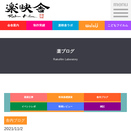
会舎案内
制作実績
楽映舎ラボ
こどもフイルム
楽ブログ
Rakufilm Laboratory
最新記事
映画基礎講座
舎内ブログ
イベントレポ
映画レビュー
雑記
舎内ブログ
2021/11/2