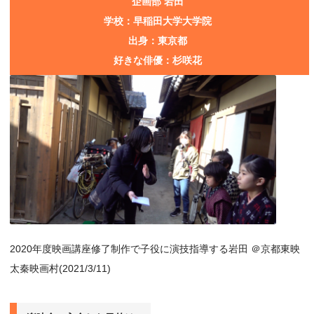
企画部 岩田
学校：早稲田⼤学大学院
出⾝：東京都
好きな俳優：杉咲花
2020年度映画講座修了制作で子役に演技指導する岩田 ＠京都東映
太秦映画村(2021/3/11)