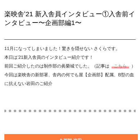
楽映舎ʻ21 新⼊舎員インタビュー①⼊舎前イ
ンタビュー〜企画部編1〜
11月になってしまいました！驚きを隠せない さくらです。
本日はʼ21新⼊舎員のインタビュー紹介です！
前回ご紹介したのは制作部の眞榮城でした。（記事は
こちら
）
今回は楽映舎の新部署、舎内の何でも屋【企画部】配属、B型の血
に抗えない岩田のご紹介