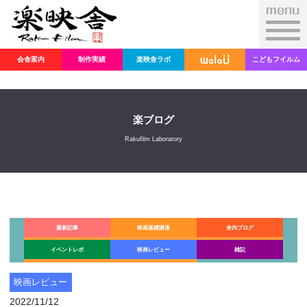
会舎案内
制作実績
楽映舎ラボ
こどもフイルム
楽ブログ
Rakufilm Laboratory
最新記事
映画基礎講座
舎内ブログ
イベントレポ
映画レビュー
雑記
映画レビュー
2022/11/12