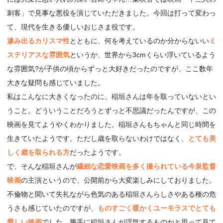
刺客」で見事な悪役を演じていただきました。今回は打って変わっ
て、現代を生きる優しいおじさま役です。
滲み出るカリスマ性
とともに、何を考えているのか分からないい
ミ
ステリアスな雰囲気
というか、世界から3cmくらい浮いているよう
な雰囲気?が子供の頃からずっと大好きだったのですが、ここ数年
大きな疑問も感じていました。
私はこんなに大きくなったのに、稲垣さんは年を取っていないとい
うこと。どういうことだろうとずっと不思議だったんですが、この
映画を見てようやくわかりました。稲垣さんもちゃんと同じ時間を
生きていたようです。ただし歳を取らないわけではなく、
とても美
しく歳を取られる方
だったようです。
で、そんな稲垣さんが
繊細な恋愛映画を多く撮られている今泉監督
映画
の主演というので、公開前から大変楽しみにしておりました。
不倫物と聞いて失礼ながら色気のある稲垣さんらしさやある種の危
うさも感じていたのですが、
ものすごく暖かくユーモラスでとても
愛しい映画
でした。勝手に稲垣さんが浮気するものかと思って見て