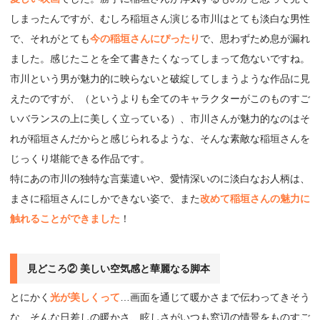
しまったんですが、むしろ稲垣さん演じる市川はとても淡白な男性
で、それがとても
今の稲垣さんにぴったり
で、思わずため息が漏れ
ました。感じたことを全て書きたくなってしまって危ないですね。
市川という男が魅力的に映らないと破綻してしまうような作品に見
えたのですが、（というよりも全てのキャラクターがこのものすご
いバランスの上に美しく立っている）、市川さんが魅力的なのはそ
れが稲垣さんだからと感じられるような、そんな素敵な稲垣さんを
じっくり堪能できる作品です。
特にあの市川の独特な言葉遣いや、愛情深いのに淡白なお人柄は、
まさに稲垣さんにしかできない姿で、また
改めて稲垣さんの魅力に
触れることができました
！
見どころ② 美しい空気感と華麗なる脚本
とにかく
光が美しくって
…画面を通じて暖かさまで伝わってきそう
な、そんな日差しの暖かさ、眩しさがいつも窓辺の情景をものすご