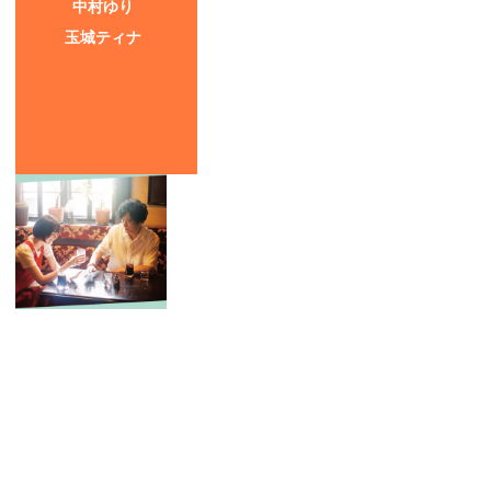
中村ゆり
玉城ティナ