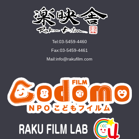
Tel:03-5459-4460
Fax:03-5459-4461
Mail:
info@rakuﬁlm.com