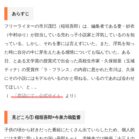
あらすじ
フリーライターの市川茂巳（稲垣吾郎）は、編集者である妻・紗衣
（中村ゆり）が担当している売れっ子小説家と浮気しているのを知
っている。しかし、それを妻には言えずにいた。また、浮気を知っ
た時に自分の中に芽生えたある感情についても悩んでいた。ある
日、とある文学賞の授賞式で出会った高校生作家・久保留亜（玉城
ティナ）の受賞作「ラ・フランス」の内容に惹かれた市川は、久保
にその小説にはモデルがいるのかと尋ねる。いるのであれば会わせ
てほしい、と…。
（
「窓辺にて」公式サイト
より）
見どころ① 稲垣吾郎×今泉力哉監督
子供の頃から好きだった番組にたくさん出ていらしたため、個人的
には大変に思い入れの深い吾郎ちゃん…楽映舎では映画「十三人の