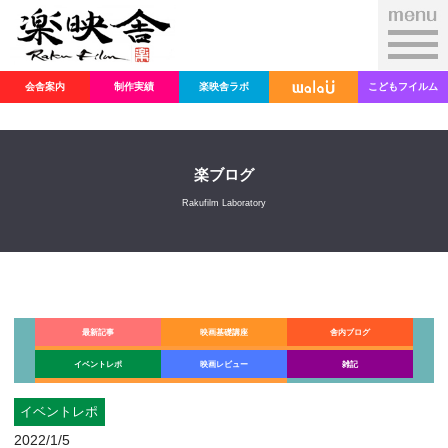
会舎案内
制作実績
楽映舎ラボ
こどもフイルム
楽ブログ
Rakufilm Laboratory
最新記事
映画基礎講座
舎内ブログ
イベントレポ
映画レビュー
雑記
イベントレポ
2022/1/5