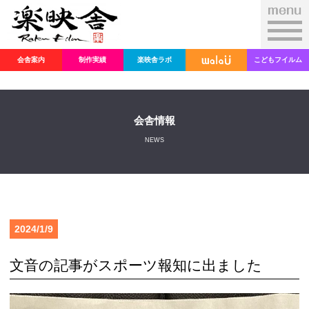
会舎案内
制作実績
楽映舎ラボ
こどもフイルム
会舎情報
NEWS
2024/1/9
文音の記事がスポーツ報知に出ました