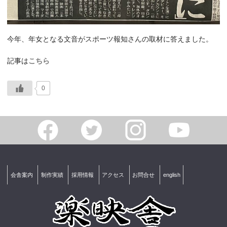
今年、年女となる文音がスポーツ報知さんの取材に答えました。
記事は
こちら
0
会舎案内
制作実績
採用情報
アクセス
お問合せ
english