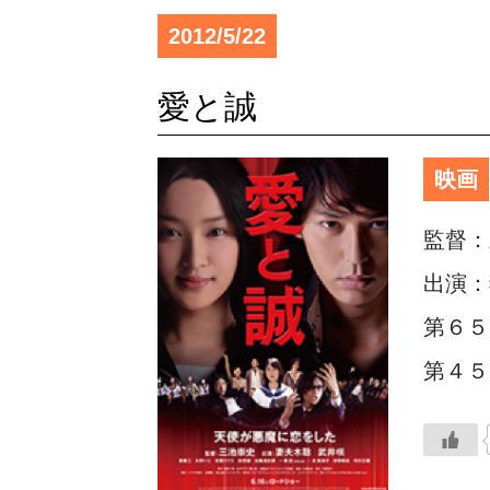
2012/5/22
愛と誠
映画
監督
出演：
第６５
第４５