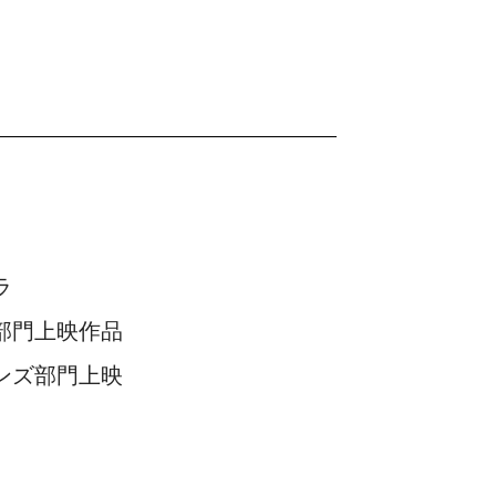
ラ
部門上映作品
ンズ部門上映