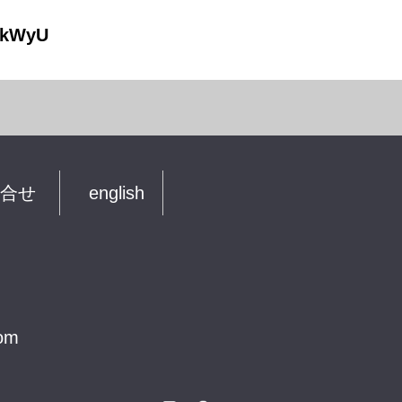
NkWyU
合せ
english
com