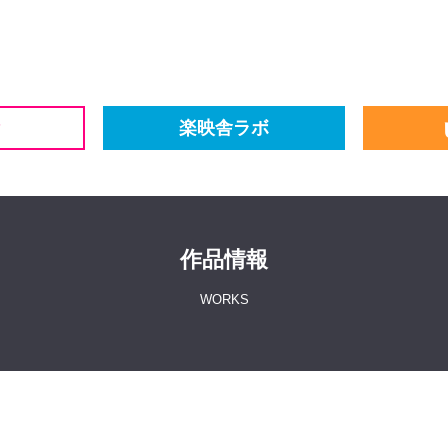
楽映舎ラボ
作品情報
WORKS