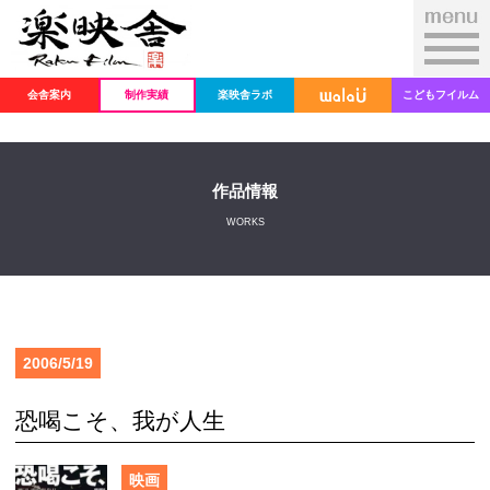
会舎案内
制作実績
楽映舎ラボ
こどもフイルム
作品情報
WORKS
2006/5/19
恐喝こそ、我が人生
映画