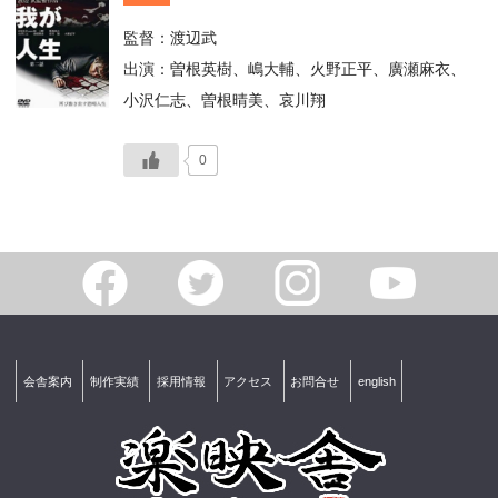
監督：渡辺武
出演：曽根英樹、嶋大輔、火野正平、廣瀬麻衣、
小沢仁志、曽根晴美、哀川翔
0
会舎案内
制作実績
採用情報
アクセス
お問合せ
english