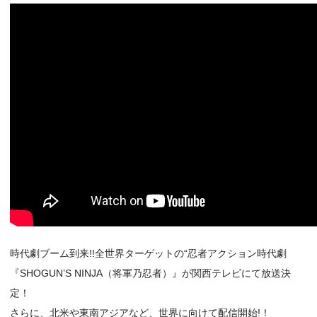
時代劇ブーム到来!!全世界ターゲットの“忍者アクション時代劇
『SHOGUN’S NINJA（将軍乃忍者）』が関西テレビにて放送決
定！
さらに、北米や東南アジアなど、世界に向けて配信開始!！