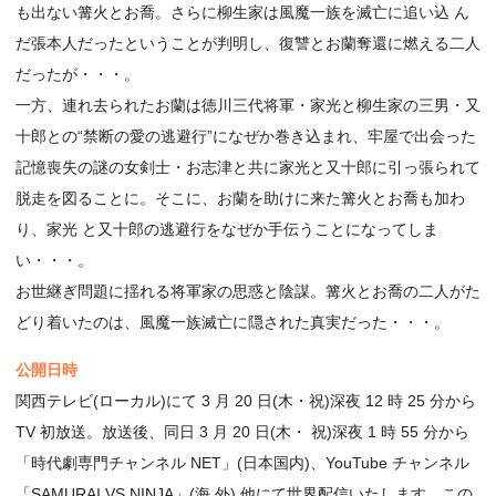
も出ない篝火とお喬。さらに柳生家は風魔一族を滅亡に追い込 ん
だ張本人だったということが判明し、復讐とお蘭奪還に燃える二人
だったが・・・。
一方、連れ去られたお蘭は徳川三代将軍・家光と柳生家の三男・又
十郎との“禁断の愛の逃避行”になぜか巻き込まれ、牢屋で出会った
記憶喪失の謎の女剣士・お志津と共に家光と又十郎に引っ張られて
脱走を図ることに。そこに、お蘭を助けに来た篝火とお喬も加わ
り、家光 と又十郎の逃避行をなぜか手伝うことになってしま
い・・・。
お世継ぎ問題に揺れる将軍家の思惑と陰謀。篝火とお喬の二人がた
どり着いたのは、風魔一族滅亡に隠された真実だった・・・。
公開日時
関西テレビ(ローカル)にて 3 月 20 日(木・祝)深夜 12 時 25 分から
TV 初放送。放送後、同日 3 月 20 日(木・ 祝)深夜 1 時 55 分から
「時代劇専門チャンネル NET」(日本国内)、YouTube チャンネル
「SAMURAI VS NINJA」(海 外) 他にて世界配信いたします。この