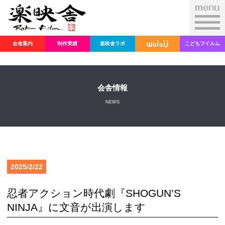
会舎案内
制作実績
楽映舎ラボ
こどもフイルム
会舎情報
NEWS
2025/2/22
忍者アクション時代劇『SHOGUN’S
NINJA』に文音が出演します