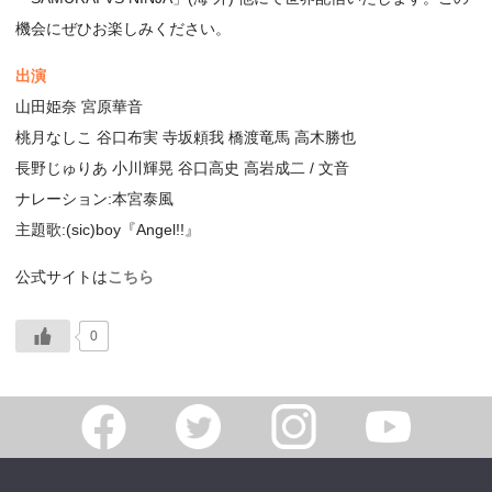
機会にぜひお楽しみください。
出演
山田姫奈 宮原華音
桃月なしこ 谷口布実 寺坂頼我 橋渡竜馬 高木勝也
長野じゅりあ 小川輝晃 谷口高史 高岩成二 / 文音
ナレーション:本宮泰風
主題歌:(sic)boy『Angel!!』
公式サイトは
こちら
0