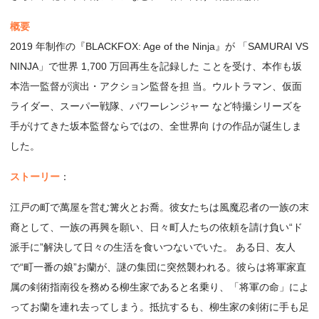
概要
2019 年制作の『BLACKFOX: Age of the Ninja』が 「SAMURAI VS
NINJA」で世界 1,700 万回再生を記録した ことを受け、本作も坂
本浩一監督が演出・アクション監督を担 当。ウルトラマン、仮面
ライダー、スーパー戦隊、パワーレンジャー など特撮シリーズを
手がけてきた坂本監督ならではの、全世界向 けの作品が誕生しま
した。
ストーリー
：
江戸の町で萬屋を営む篝火とお喬。彼女たちは風魔忍者の一族の末
裔として、一族の再興を願い、日々町人たちの依頼を請け負い“ド
派手に”解決して日々の生活を食いつないでいた。 ある日、友人
で“町一番の娘”お蘭が、謎の集団に突然襲われる。彼らは将軍家直
属の剣術指南役を務める柳生家であると名乗り、「将軍の命」によ
ってお蘭を連れ去ってしまう。抵抗するも、柳生家の剣術に手も足