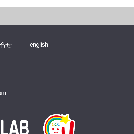
合せ
english
com