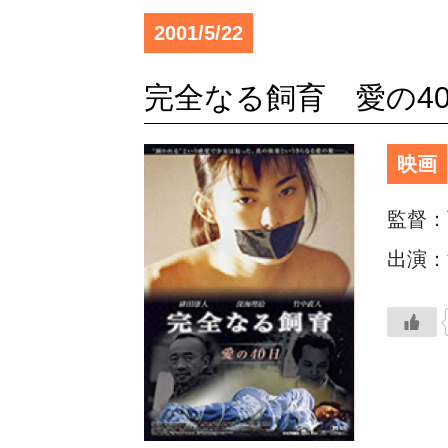
2001/5/22
完全なる飼育 愛の4
映画
監督：
出演：