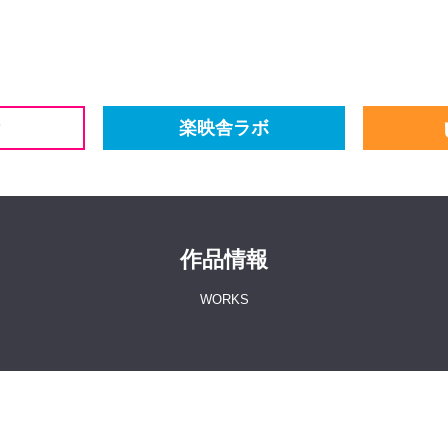
楽映舎ラボ
作品情報
WORKS