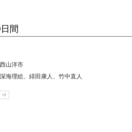
0日間
西山洋市
深海理絵、緋田康人、竹中直人
+2