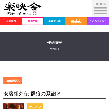
会舎案内
制作実績
楽映舎ラボ
こどもフイルム
作品情報
WORKS
1998/5/22
安藤組外伝 群狼の系譜３
Vシネマ