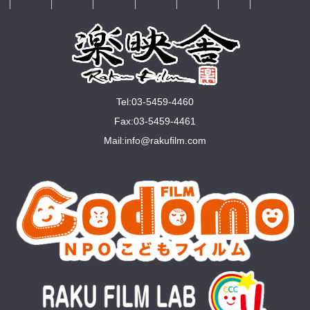
Tel:03-5459-4460
Fax:03-5459-4461
Mail:
info@rakuﬁlm.com