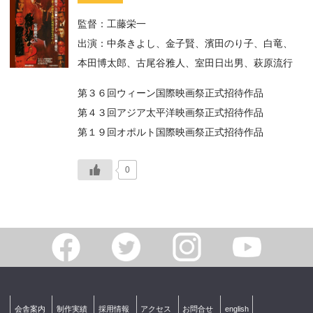
監督：工藤栄一
出演：中条きよし、金子賢、濱田のり子、白竜、
本田博太郎、古尾谷雅人、室田日出男、萩原流行
第３６回ウィーン国際映画祭正式招待作品
第４３回アジア太平洋映画祭正式招待作品
第１９回オポルト国際映画祭正式招待作品
0
会舎案内
制作実績
採用情報
アクセス
お問合せ
english