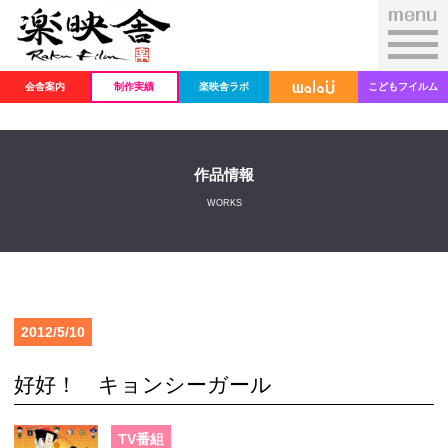
会舎案内
制作実績
楽映舎ラボ
こどもフイルム
作品情報
WORKS
2012/5/10
好好！ キョンシーガール
TV番組