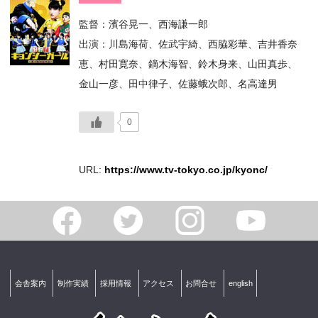
監督：濱谷晃一、西海謙一郎
出演：川島海荷、佐武宇綺、西脇彩華、吉井香奈
恵、村田寛奈、鏑木海智、鈴木身来、山田真歩、
金山一彦、田中律子、佐藤蛾次郎、名高達男
0
URL:
https://www.tv-tokyo.co.jp/kyonc/
会舎案内
制作実績
採用情報
アクセス
お問合せ
english