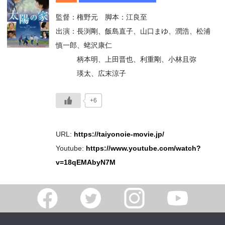
監督：権野元 脚本：江良至
出演：長渕剛、飯島直子、山口まゆ、潤浩、松浦
慎一郎、蛯沢康仁
柄本明、上田晋也、利重剛、小林且弥
瑛太、広末涼子
+6
URL:
https://taiyonoie-movie.jp/
Youtube:
https://www.youtube.com/watch?
v=18qEMAbyN7M