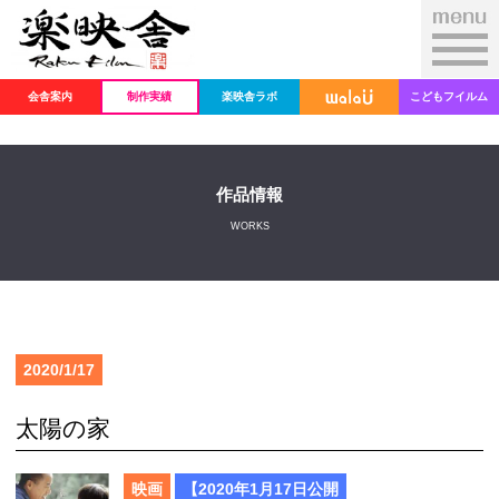
会舎案内
制作実績
楽映舎ラボ
こどもフイルム
作品情報
WORKS
2020/1/17
太陽の家
映画
【2020年1月17日公開