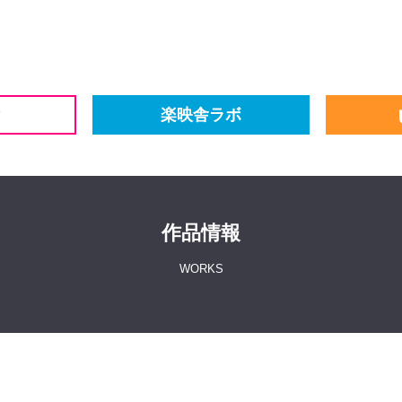
楽映舎ラボ
作品情報
WORKS