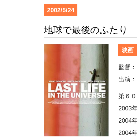
2002/5/24
地球で最後のふたり
映画
監督：
出演：
第６０
200
200
200