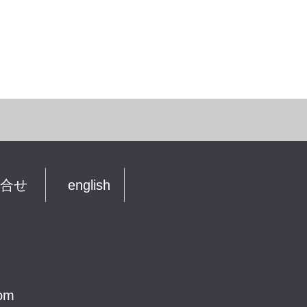
合せ
english
com