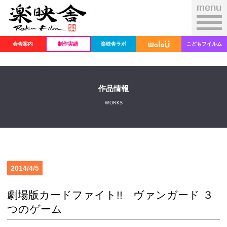
会舎案内
制作実績
楽映舎ラボ
こどもフイルム
作品情報
WORKS
2014/4/5
劇場版カードファイト!! ヴァンガード ３
つのゲーム