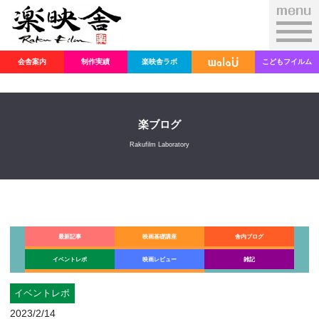
会舎案内
制作実績
楽映舎ラボ
こどもフイルム
楽ブログ
Rakufilm Laboratory
最新記事
映画基礎講座
舎内ブログ
イベントレポ
映画レビュー
雑記
イベントレポ
2023/2/14