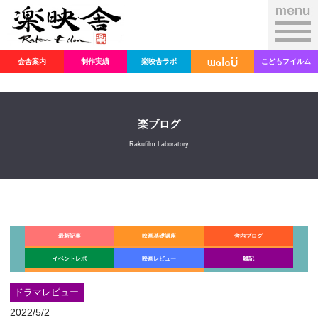
会舎案内
制作実績
楽映舎ラボ
こどもフイルム
楽ブログ
Rakufilm Laboratory
最新記事
映画基礎講座
舎内ブログ
イベントレポ
映画レビュー
雑記
ドラマレビュー
2022/5/2