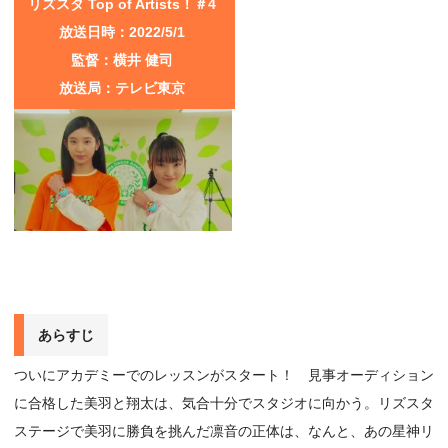
リズスタ Top of Artists！＃4
放送日時：2022/5/1
監督：横井 健司
放送局：テレビ東京
あらすじ
ついにアカデミーでのレッスンがスタート！ 見事オーディション
に合格した美羽と翔太は、気合十分でスタジオに向かう。リズスタ
ステージで美羽に勝負を挑んだ凛音の正体は、なんと、あの星神リ