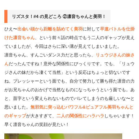
リズスタ！#4 の見どころ ②凛音ちゃんと美羽！
ひえ〜
出会い頭から距離を詰めてく美羽
に対して
早速バトルを仕掛
けた凛音ちゃん
、という前々話の時点でもう二人のギャップが見え
ていましたが、今回はさらに深い溝が見えてしまいました。
凛音ちゃん、すんごいダンス力だと思ったら、
リュウジさんの妹さ
ん
だったんですね！意外な関係性にびっくりです。でも、「リュウ
ジさんの妹だから凄くて当然」という反応はちょっと切ないです
ね。プレッシャーという面でも、自分で努力して勝ち得た凛音の力
がお兄ちゃんのおかげで当然なものになっちゃうという面でも。あ
と、苗字という変えられないものでバレてしまうのも厳しいな〜と
思いました。
無邪気に突っ込むパワフル&ピュアフル美羽ちゃんと
のギャップ
が大きすぎて、
二人の関係性にハラハラ
しちゃいます！
早く凛音ちゃんの笑顔が見たい！