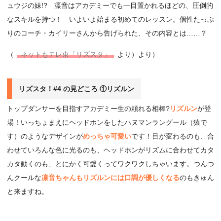
ュウジの妹!? 凛音はアカデミーでも一目置かれるほどの、圧倒的
なスキルを持つ！ いよいよ始まる初めてのレッスン。個性たっぷ
りのコーチ・カイリーさんから告げられた、その内容とは……？
（
ネットもテレ東「リズスタ」
より）より）
リズスタ！#4 の見どころ ①リズルン
トップダンサーを目指すアカデミー生の頼れる相棒?
リズルン
が登
場！いっちょまえにヘッドホンをしたハヌマンラングール（猿で
す）のようなデザインが
めっちゃ可愛い
です！目が変わるのも、合
わせていろんな色に光るのも、ヘッドホンがリズムに合わせてカタ
カタ動くのも、とにかく可愛くってワクワクしちゃいます。つんつ
んクールな
凛音ちゃんもリズルンには口調が優しくなる
のもきゅん
と来ますね。