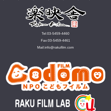
Tel:03-5459-4460
Fax:03-5459-4461
Mail:
info@rakuﬁlm.com