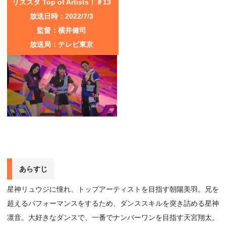
リズスタ Top of Artists！＃13
放送日時：2022/7/3
監督：横井健司
放送局：テレビ東京
あらすじ
星神リュウジに憧れ、トップアーティストを目指す朝陽美羽。兄を
超えるパフォーマンスをするため、ダンススキルを突き詰める星神
凛音。大好きなダンスで、一番でナンバーワンを目指す天宮翔太。