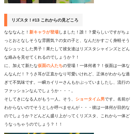
リズスタ！#13 これからの見どころ
なななんと！
新キャラが登場
しました！誰！？愛らしいですがちょ
っとおとなしそうな雰囲気？の女の子と、なんだかすごく身軽そう
なシュッとした男子！果たして彼女達はリズスタシャインズとどん
な絡みを見せてくれるのでしょうか？！
に、加えて新たな
仮面の人たち
の登場！一体何者？！仮面は一体な
んなんだ！？うさ耳が正直かなり可愛いけれど、正体がわからな過
ぎて不気味です。一瞬カイリーさんもかぶっていましたし、流行の
ファッションなんでしょうか・・・。
そしてきになる人がもう一人。そう、
ショータイム男
です。名前が
わからないのでそうとしか呼べませんが・・・彼は一体何が目的な
のでしょうか？どんどん盛り上がってくリズスタ、これから一体ど
うなっちゃうのでしょう？！！