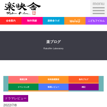
会舎案内
制作実績
楽映舎ラボ
こどもフイルム
楽ブログ
Rakufilm Laboratory
最新記事
映画基礎講座
舎内ブログ
イベントレポ
映画レビュー
雑記
ドラマレビュー
2022/7/8