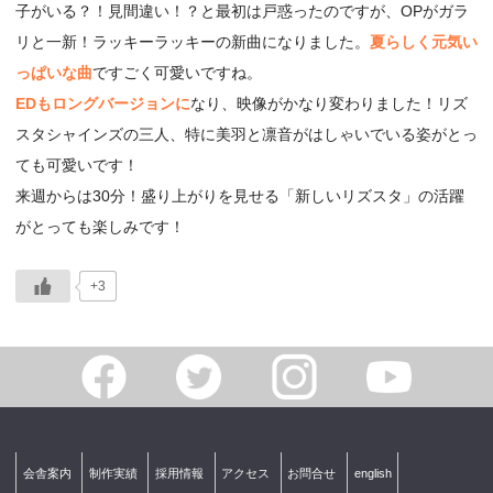
子がいる？！見間違い！？と最初は戸惑ったのですが、OPがガラ
リと一新！ラッキーラッキーの新曲になりました。
夏らしく元気い
っぱいな曲
ですごく可愛いですね。
EDもロングバージョンに
なり、映像がかなり変わりました！リズ
スタシャインズの三人、特に美羽と凛音がはしゃいでいる姿がとっ
ても可愛いです！
来週からは30分！盛り上がりを見せる「新しいリズスタ」の活躍
がとっても楽しみです！
+3
会舎案内
制作実績
採用情報
アクセス
お問合せ
english