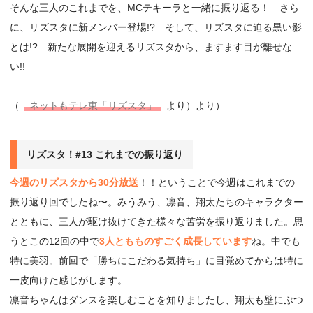
そんな三人のこれまでを、MCテキーラと一緒に振り返る！ さら
に、リズスタに新メンバー登場!? そして、リズスタに迫る黒い影
とは!? 新たな展開を迎えるリズスタから、ますます目が離せな
い!!
（
ネットもテレ東「リズスタ」
より）より）
リズスタ！#13 これまでの振り返り
今週のリズスタから30分放送
！！ということで今週はこれまでの
振り返り回でしたね〜。みうみう、凛音、翔太たちのキャラクター
とともに、三人が駆け抜けてきた様々な苦労を振り返りました。思
うとこの12回の中で
3人ともものすごく成長しています
ね。中でも
特に美羽。前回で「勝ちにこだわる気持ち」に目覚めてからは特に
一皮向けた感じがします。
凛音ちゃんはダンスを楽しむことを知りましたし、翔太も壁にぶつ