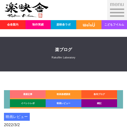
会舎案内
制作実績
楽映舎ラボ
こどもフイルム
楽ブログ
Rakufilm Laboratory
最新記事
映画基礎講座
舎内ブログ
イベントレポ
映画レビュー
雑記
映画レビュー
2022/3/2