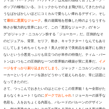
ポップの極地にいる。コミックからそのまま飛び出してきたかのよ
うなばかばかしいほどにコミカルで愛らしい痺れるデザイン。そし
て
最狂に悪質なジョーク
。夜の遊園地を想像した時のようなうすら
怖さが魅力的な世界において、この「悪質なジョーク」の”キン
グ”がジャック・ニコルソン扮する「ジョーカー」だ。圧倒的なそ
のビジュアル、背景、セリフ、動き、キャラクター！なんでもあり
にしてしまうめちゃくちゃさ！美人が好きで美術品を歯牙にも掛け
ないという小悪党っぷりも目立つのが本作の特徴だ。ティム・バー
トンはいつもこの圧倒的な一つの世界観の構築が実に見事だ。
イメ
ージをすっかり刷り込まれてしまう
。ジャック・ニコルソンのジョ
ーカーというイメージを誰がどうやって超えられるか、常に話題に
なってきたのだ。
さて、つっこんでおきたいのはとにかくこの世界観！も〜全部がた
まらなくキュート！なのに
ダークでおしゃれ
！ジョーカーの派手な
色彩も、人をおちょくる内面も、パレードのバルーンのデザイン
も、例の真珠のネックレスの玉が落ちる演出も！あらゆる面で夢中