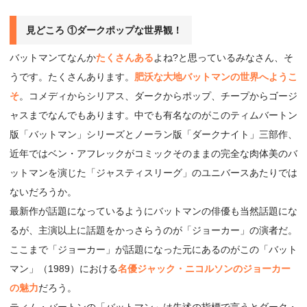
見どころ ①ダークポップな世界観！
バットマンてなんか
たくさんある
よね?と思っているみなさん、そ
うです。たくさんあります。
肥沃な大地バットマンの世界へようこ
そ
。コメディからシリアス、ダークからポップ、チープからゴージ
ャスまでなんでもあります。中でも有名なのがこのティムバートン
版「バットマン」シリーズとノーラン版「ダークナイト」三部作、
近年ではベン・アフレックがコミックそのままの完全な肉体美のバ
ットマンを演じた「ジャスティスリーグ」のユニバースあたりでは
ないだろうか。
最新作が話題になっているようにバットマンの俳優も当然話題にな
るが、主演以上に話題をかっさらうのが「ジョーカー」の演者だ。
ここまで「ジョーカー」が話題になった元にあるのがこの「バット
マン」（1989）における
名優ジャック・ニコルソンのジョーカー
の魅力
だろう。
ティム・バートンの「バットマン」は先述の指標で言うとダーク・