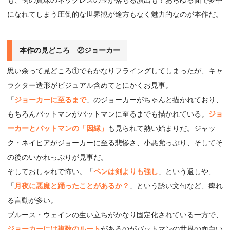
になれてしまう圧倒的な世界観が途方もなく魅力的なのが本作だ。
本作の見どころ ②ジョーカー
思い余って見どころ①でもかなりフライングしてしまったが、キャ
ラクター造形がビジュアル含めてとにかくお見事。
「
ジョーカーに至るまで
」のジョーカーがちゃんと描かれており、
もちろんバットマンがバットマンに至るまでも描かれている。
ジョ
ーカーとバットマンの「因縁」
も見られて熱い始まりだ。ジャッ
ク・ネイピアがジョーカーに至る悲惨さ、小悪党っぷり、そしてそ
の後のいかれっぷりが見事だ。
そしておしゃれで怖い。「
ペンは剣よりも強し
」という返しや、
「
月夜に悪魔と踊ったことがあるか？
」という誘い文句など、痺れ
る言動が多い。
ブルース・ウェインの生い立ちがかなり固定化されている一方で、
ジョーカーには複数のルート
があるのがバットマンの世界の面白い