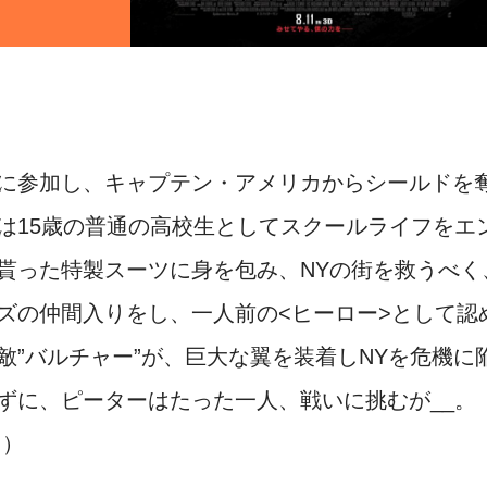
に参加し、キャプテン・アメリカからシールドを
は15歳の普通の高校生としてスクールライフをエ
貰った特製スーツに身を包み、NYの街を救うべく
ズの仲間入りをし、一人前の<ヒーロー>として認
敵”バルチャー”が、巨大な翼を装着しNYを危機
ずに、ピーターはたった一人、戦いに挑むが__。
り）