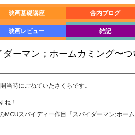
映画基礎講座
舎内ブログ
映画レビュー
雑記
イダーマン；ホームカミング〜つ
公開当時にごねていたさくらです。
すね！
のMCUスパイディ一作目「スパイダーマン;ホー