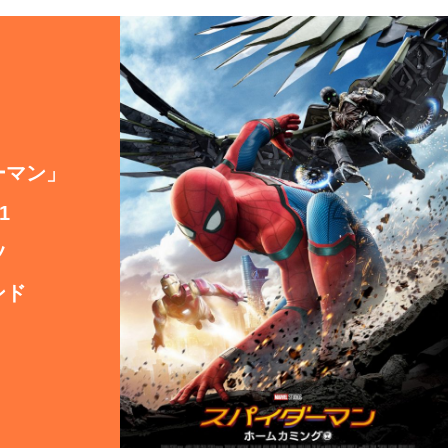
ーマン」
1
ツ
ンド