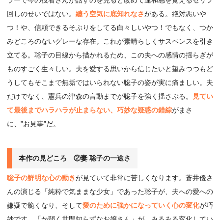
回しのせいではない。
纏う空気に底知れなさ
がある。絶対悪いや
つ！や、信頼できるそぶりをしてる白々しいやつ！でもなく、つか
みどころのないグレーな存在。これが素晴らしくサスペンスを引き
立てる。聡子の目線から描かれるため、この夫への感情の揺らぎが
ものすごく生々しい。夫を愛する思いから信じたいと望みつつもど
うしてもそこまで無垢ではいられない聡子の姿が実に痛ましい。夫
だけでなく、憲兵の津森の言動までが聡子を強く揺さぶる。
見てい
て最後までハラハラが止まらない、巧妙な疑惑の錯綜
がまさ
に、”お見事”だ。
本作の見どころ ②妻 聡子の一途さ
聡子の鮮明な心の動き
が見ていて非常に苦しくなります。蒼井優さ
んの演じる「純粋で気ままな少女」であった聡子が、夫への愛への
嫌疑で脆くなり、そして
愛のために強かになっていく心の変化
が巧
妙です。「か弱く世間知らずなお嬢さん」が、みるみる変化してい