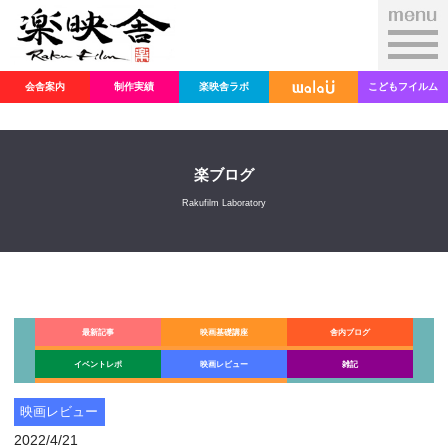
会舎案内
制作実績
楽映舎ラボ
こどもフイルム
楽ブログ
Rakufilm Laboratory
最新記事
映画基礎講座
舎内ブログ
イベントレポ
映画レビュー
雑記
映画レビュー
2022/4/21