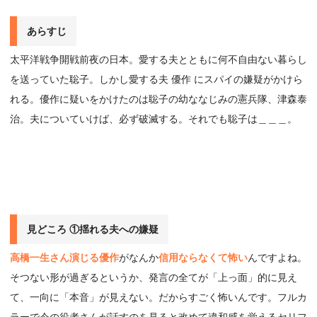
あらすじ
太平洋戦争開戦前夜の日本。愛する夫とともに何不自由ない暮らし
を送っていた聡子。しかし愛する夫 優作 にスパイの嫌疑がかけら
れる。優作に疑いをかけたのは聡子の幼ななじみの憲兵隊、津森泰
治。夫についていけば、必ず破滅する。それでも聡子は＿＿＿。
見どころ ①揺れる夫への嫌疑
高橋一生さん演じる優作
がなんか
信用ならなくて怖い
んですよね。
そつない形が過ぎるというか、発言の全てが「上っ面」的に見え
て、一向に「本音」が見えない。だからすごく怖いんです。フルカ
ラーで今の役者さんが話すのを見ると改めて違和感を覚えるセリフ