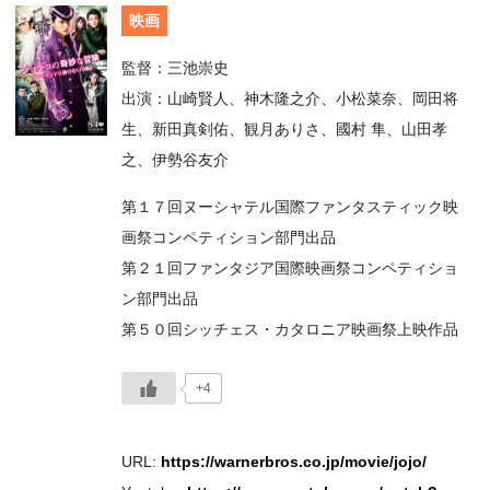
映画
監督：三池崇史
出演：山崎賢人、神木隆之介、小松菜奈、岡田将
生、新田真剣佑、観月ありさ、國村 隼、山田孝
之、伊勢谷友介
第１７回ヌーシャテル国際ファンタスティック映
画祭コンペティション部門出品
第２１回ファンタジア国際映画祭コンペティショ
ン部門出品
第５０回シッチェス・カタロニア映画祭上映作品
+4
URL:
https://warnerbros.co.jp/movie/jojo/