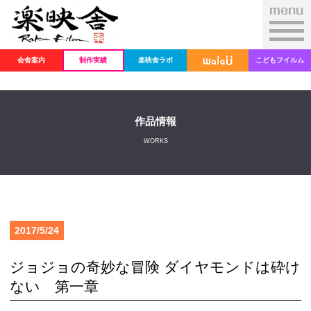
会舎案内
制作実績
楽映舎ラボ
こどもフイルム
作品情報
WORKS
2017/5/24
ジョジョの奇妙な冒険 ダイヤモンドは砕け
ない 第一章