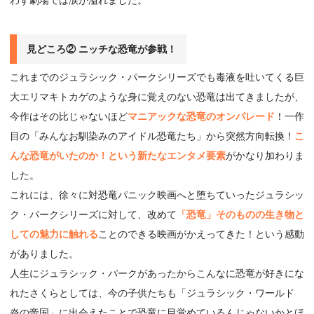
見どころ② ニッチな恐竜が参戦！
これまでのジュラシック・パークシリーズでも毒液を吐いてくる巨
大エリマキトカゲのような身に覚えのない恐竜は出てきましたが、
今作はその比じゃないほど
マニアックな恐竜のオンパレード
！一作
目の「みんなお馴染みのアイドル恐竜たち」から突然方向転換！
こ
んな恐竜がいたのか！という新たなエンタメ要素
がかなり加わりま
した。
これには、徐々に対恐竜パニック映画へと堕ちていったジュラシッ
ク・パークシリーズに対して、改めて
「恐竜」そのものの生き物と
しての魅力に触れる
ことのできる映画がかえってきた！という感動
がありました。
人生にジュラシック・パークがあったからこんなに恐竜が好きにな
れたさくらとしては、今の子供たちも「ジュラシック・ワールド
炎の帝国」に出会えたことで恐竜に目覚めているんじゃないかとほ