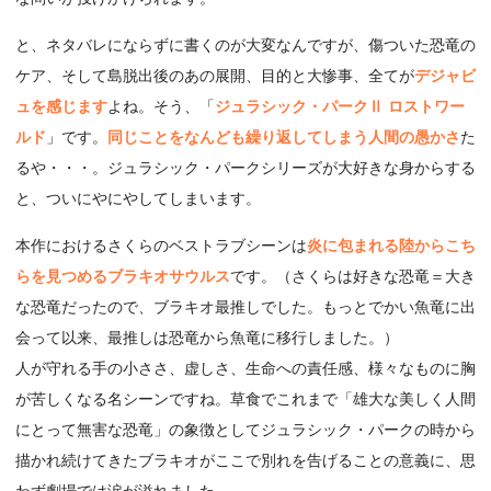
と、ネタバレにならずに書くのが大変なんですが、傷ついた恐竜の
ケア、そして島脱出後のあの展開、目的と大惨事、全てが
デジャビ
ュを感じます
よね。そう、「
ジュラシック・パークⅡ ロストワー
ルド
」です。
同じことをなんども繰り返してしまう人間の愚かさ
た
るや・・・。ジュラシック・パークシリーズが大好きな身からする
と、ついにやにやしてしまいます。
本作におけるさくらのベストラブシーンは
炎に包まれる陸からこち
らを見つめるブラキオサウルス
です。（さくらは好きな恐竜＝大き
な恐竜だったので、ブラキオ最推しでした。もっとでかい魚竜に出
会って以来、最推しは恐竜から魚竜に移行しました。）
人が守れる手の小ささ、虚しさ、生命への責任感、様々なものに胸
が苦しくなる名シーンですね。草食でこれまで「雄大な美しく人間
にとって無害な恐竜」の象徴としてジュラシック・パークの時から
描かれ続けてきたブラキオがここで別れを告げることの意義に、思
わず劇場では涙が溢れました。