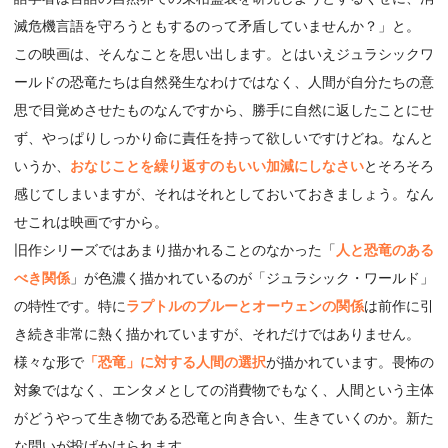
滅危機言語を守ろうともするのって矛盾していませんか？」と。
この映画は、そんなことを思い出します。とはいえジュラシックワ
ールドの恐竜たちは自然発生なわけではなく、人間が自分たちの意
思で目覚めさせたものなんですから、勝手に自然に返したことにせ
ず、やっぱりしっかり命に責任を持って欲しいですけどね。なんと
いうか、
おなじことを繰り返すのもいい加減にしなさい
とそろそろ
感じてしまいますが、それはそれとしておいておきましょう。なん
せこれは映画ですから。
旧作シリーズではあまり描かれることのなかった「
人と恐竜のある
べき関係
」が色濃く描かれているのが「ジュラシック・ワールド」
の特性です。特に
ラプトルのブルーとオーウェンの関係
は前作に引
き続き非常に熱く描かれていますが、それだけではありません。
様々な形で
「恐竜」に対する人間の選択
が描かれています。畏怖の
対象ではなく、エンタメとしての消費物でもなく、人間という主体
がどうやって生き物である恐竜と向き合い、生きていくのか。新た
な問いが投げかけられます。