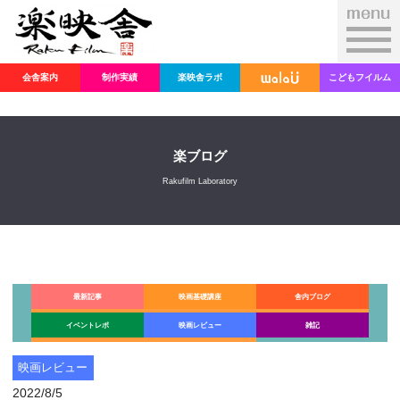
会舎案内
制作実績
楽映舎ラボ
こどもフイルム
楽ブログ
Rakufilm Laboratory
最新記事
映画基礎講座
舎内ブログ
イベントレポ
映画レビュー
雑記
映画レビュー
2022/8/5