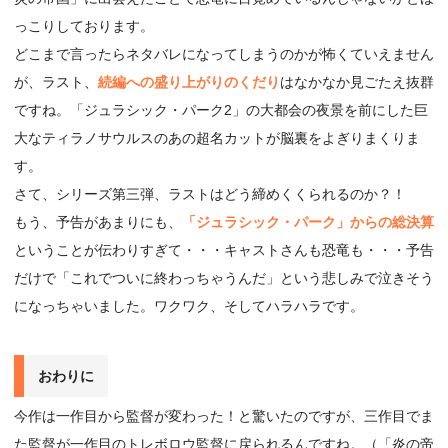
っこりしております。
どこまで言ったらネタバレになってしまうのかが怖くていえません
が、ラスト、
続編への盛り上がりのくだり
はなかなか見ごたえ抜群
ですね。「ジュラシック・パーク2」の大都会の夜景を前にした巨
大なティラノサウルスのあの超名カットが脳裏をよぎりまくりま
す。
さて、シリーズ第三弾、ラストはどう締めくくられるのか？！
もう、予告があまりにも、
「ジュラシック・パーク」からの総決算
ということが伝わりすぎて・・・キャストさんも恐竜も・・・予告
だけで「これでついに終わっちゃうんだ」という悲しみで泣きそう
になっちゃいました。ワクワク、そしてハラハラです。
おわりに
今作は一作目から監督が変わった！と驚いたのですが、三作目でま
た監督が一作目のトレボロウ監督に戻られるんですね。（「炎の帝