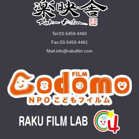
Tel:03-5459-4460
Fax:03-5459-4461
Mail:
info@rakuﬁlm.com