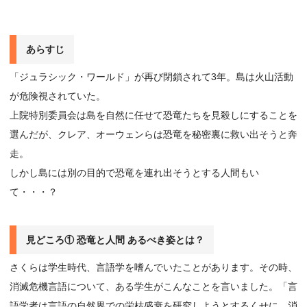
あらすじ
「ジュラシック・ワールド」が再び閉鎖されて3年。島は火山活動
が危険視されていた。
上院特別委員会は島を自然に任せて恐竜たちを見殺しにすることを
選んだが、クレア、オーウェンらは恐竜を秘密裏に救い出そうと奔
走。
しかし島には別の目的で恐竜を連れ出そうとする人間もい
て・・・？
見どころ① 恐竜と人間 あるべき姿とは？
さくらは学生時代、言語学を嗜んでいたことがあります。その時、
消滅危機言語について、ある学生がこんなことを言いました。「言
語学者は言語の自然界での栄枯盛衰を研究しようとするくせに、消