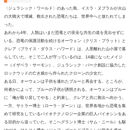
〈ジュラシック・ワールド〉のあった島、イスラ・ヌブラルが火山
の大噴火で壊滅、救出された恐竜たちは、世界中へと放たれてしま
った。
あれから4年、人類はいまだ恐竜との安全な共生の道を見出せずに
いる。恐竜の保護活動を続けるオーウェン（クリス・プラット）と
クレア（ブライス・ダラス・ハワード）は、人里離れた山小屋で暮
らしていた。そこで二人が守っているのは、14歳になったメイジ
ー（イザベラ・サーモン）、ジュラシック・パーク創設に協力した
ロックウッドの亡き娘から作られたクローンの少女だ。
ある日、オーウェンは子供を連れたブルーと再会する。ところが、
何者かによって、ブルーの子供が誘拐される。オーウェンはブルー
に「俺が取り戻してやる」と約束し、クレアと共に救出へ向かう。
一方、サトラー博士（ローラ・ダーン）は、世界各地から恐竜を集
めて研究をしているバイオテクノロジー企業の巨人バイオシンをあ
る目的から追っていた。そこへグラント博士（サム・ニール）も駆
けつけ、マルコム博士（ジェフ・ゴールドブラム）に協力を求め