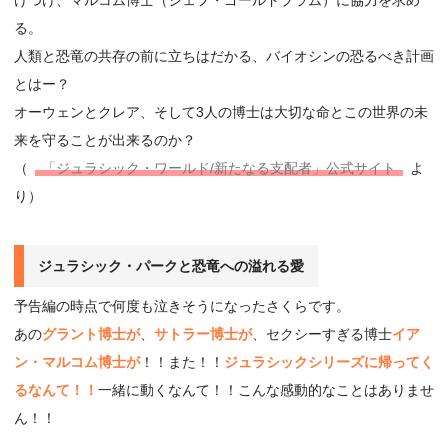
る。
人類と恐竜の共存の前に立ちはだかる、バイオシンの恐るべき計画
とはー？
オーウェンとクレア、そして3人の博士は大切な命とこの世界の未
来を守ることが出来るのか？
（
「ジュラシック・ワールド/新たなる支配者」公式サイト
よ
り）
ジュラシック・パークと恐竜への溢れる愛
予告編の時点で何度も泣きそうになったさくらです。
あの
グラント博士が
、
サトラー博士が
、セクシーすぎる博士
イア
ン・マルコム博士が
！！また！！
ジュラシックシリーズに帰ってく
るなんて！！
一緒に動くなんて！！こんな感動的なことはありませ
ん！！