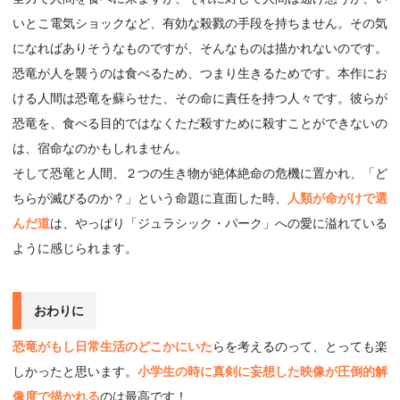
いとこ電気ショックなど、有効な殺戮の手段を持ちません。その気
になればありそうなものですが、そんなものは描かれないのです。
恐竜が人を襲うのは食べるため、つまり生きるためです。本作にお
ける人間は恐竜を蘇らせた、その命に責任を持つ人々です。彼らが
恐竜を、食べる目的ではなくただ殺すために殺すことができないの
は、宿命なのかもしれません。
そして恐竜と人間、２つの生き物が絶体絶命の危機に置かれ、「ど
ちらが滅びるのか？」という命題に直面した時、
人類が命がけで選
んだ道
は、やっぱり「ジュラシック・パーク」への愛に溢れている
ように感じられます。
おわりに
恐竜がもし日常生活のどこかにいた
らを考えるのって、とっても楽
しかったと思います。
小学生の時に真剣に妄想した映像が圧倒的解
像度で描かれる
のは最高です！