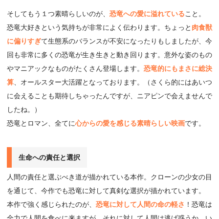
そしてもう１つ素晴らしいのが、
恐竜への愛に溢れている
こと。
恐竜大好きという気持ちが非常によく伝わります。ちょっと
肉食獣
に偏りすぎ
て生態系のバランスが不安になったりもしましたが、今
回も非常に多くの恐竜が生き生きと動き回ります。意外な姿のもの
やマニアックなものがたくさん登場します。
恐竜的にもまさに総決
算
、オールスター大活躍となっております。（さくら的にはあいつ
に会えることも期待しちゃったんですが、ニアピンで会えませんで
したね。）
恐竜とロマン、全てに
心からの愛を感じる素晴らしい映画
です。
生命への責任と選択
人間の責任と選ぶべき道が描かれている本作。クローンの少女の目
を通じて、今作でも恐竜に対して真剣な選択が描かれています。
本作で強く感じられたのが、
恐竜に対して人間の命の軽さ
！恐竜は
全力で人間を食べに来ますが、それに対して人間は逃げ惑うか、い