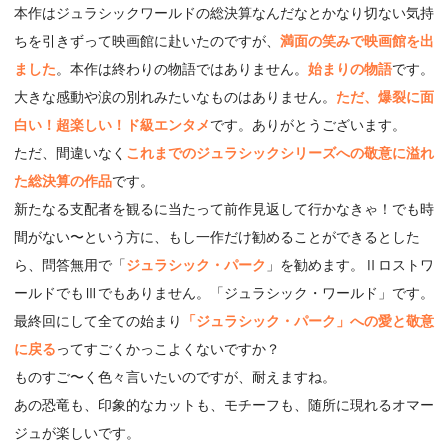
本作はジュラシックワールドの総決算なんだなとかなり切ない気持
ちを引きずって映画館に赴いたのですが、
満面の笑みで映画館を出
ました
。本作は終わりの物語ではありません。
始まりの物語
です。
大きな感動や涙の別れみたいなものはありません。
ただ、爆裂に面
白い！超楽しい！ド級エンタメ
です。ありがとうございます。
ただ、間違いなく
これまでのジュラシックシリーズへの敬意に溢れ
た総決算の作品
です。
新たなる支配者を観るに当たって前作見返して行かなきゃ！でも時
間がない〜という方に、もし一作だけ勧めることができるとした
ら、問答無用で「
ジュラシック・パーク
」を勧めます。Ⅱロストワ
ールドでもⅢでもありません。「ジュラシック・ワールド」です。
最終回にして全ての始まり
「ジュラシック・パーク」への愛と敬意
に戻る
ってすごくかっこよくないですか？
ものすご〜く色々言いたいのですが、耐えますね。
あの恐竜も、印象的なカットも、モチーフも、随所に現れるオマー
ジュが楽しいです。