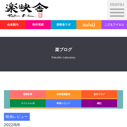
会舎案内
制作実績
楽映舎ラボ
こどもフイルム
楽ブログ
Rakufilm Laboratory
最新記事
映画基礎講座
舎内ブログ
イベントレポ
映画レビュー
雑記
映画レビュー
2022/8/8