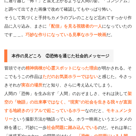
に通り越し「怖！」と震え上がるような人間の姿。「コンジアム」
と調べて出てきた画像で改めて確認してもやっぱり怖い。
そうして気づくと手持ちカメラのブレのことなど忘れてすっかり作
品に入り込み、まさに
「配信」を見る視聴者の一人
になっていたの
です＿＿。
巧妙な作りになっている見事なホラー映画
だ。
本作の見どころ ②恐怖を通じた社会的メッセージ
冒頭でその
精神病棟が心霊スポットになった理由
が明かされる。そ
こでもうこの作品は
ただのお気楽ホラーではない
と感じた。今さっ
きそれが
実在の場所
だと知り、さらに考え込んでしまう。
人間の「恐怖」を生み出す「人間」のおぞましさ、それは決して
架
空の「物語」の出来事ではなく、”現実”の社会を生きる我々が直面
する地続きのリアルで起こっているホラー
なのだと、
モキュメンタ
リー
という撮影方法が物語っている。ホラー映画というエンタメの
枠を通じ、巧妙に一歩
社会問題に踏み込んでいる
のだ。それは単に
「迷惑系Youtuber」の問題ではなく、
「恐怖」の深淵にいる人間