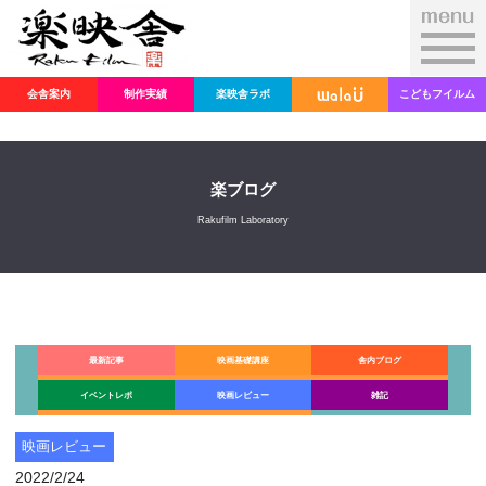
会舎案内
制作実績
楽映舎ラボ
こどもフイルム
楽ブログ
Rakufilm Laboratory
最新記事
映画基礎講座
舎内ブログ
イベントレポ
映画レビュー
雑記
映画レビュー
2022/2/24