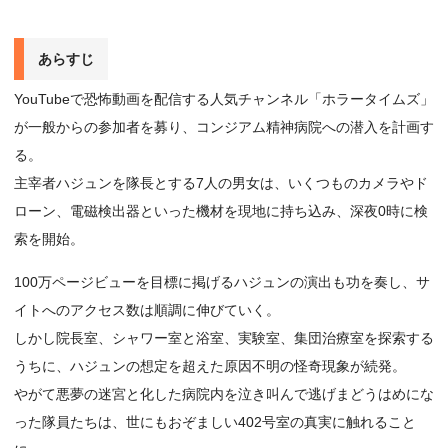
あらすじ
YouTubeで恐怖動画を配信する人気チャンネル「ホラータイムズ」
が一般からの参加者を募り、コンジアム精神病院への潜入を計画す
る。
主宰者ハジュンを隊長とする7人の男女は、いくつものカメラやド
ローン、電磁検出器といった機材を現地に持ち込み、深夜0時に検
索を開始。
100万ページビューを目標に掲げるハジュンの演出も功を奏し、サ
イトへのアクセス数は順調に伸びていく。
しかし院長室、シャワー室と浴室、実験室、集団治療室を探索する
うちに、ハジュンの想定を超えた原因不明の怪奇現象が続発。
やがて悪夢の迷宮と化した病院内を泣き叫んで逃げまどうはめにな
った隊員たちは、世にもおぞましい402号室の真実に触れること