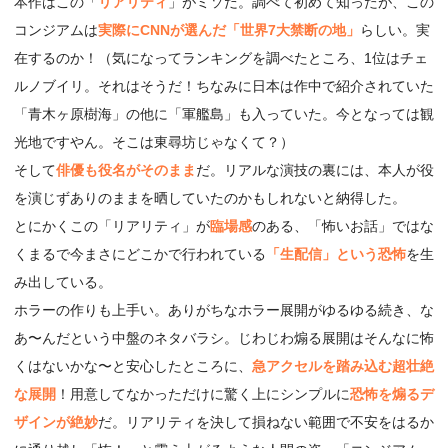
本作はこの「
リアリティ
」がミソだ。調べて初めて知ったが、この
コンジアムは
実際にCNNが選んだ「世界7大禁断の地」
らしい。実
在するのか！（気になってランキングを調べたところ、1位はチェ
ルノブイリ。それはそうだ！ちなみに日本は作中で紹介されていた
「青木ヶ原樹海」の他に「軍艦島」も入っていた。今となっては観
光地ですやん。そこは東尋坊じゃなくて？）
そして
俳優も役名がそのまま
だ。リアルな演技の裏には、本人が役
を演じずありのままを晒していたのかもしれないと納得した。
とにかくこの「リアリティ」が
臨場感
のある、「怖いお話」ではな
くまるで今まさにどこかで行われている
「生配信」という恐怖
を生
み出している。
ホラーの作りも上手い。ありがちなホラー展開がゆるゆる続き、な
あ〜んだという中盤のネタバラシ。じわじわ煽る展開はそんなに怖
くはないかな〜と安心したところに、
急アクセルを踏み込む超壮絶
な展開
！用意してなかっただけに驚く上にシンプルに
恐怖を煽るデ
ザインが絶妙
だ。リアリティを決して損ねない範囲で不安をはるか