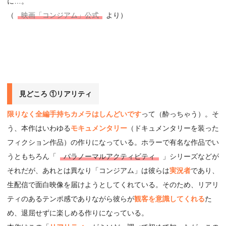
に…。
（
映画「コンジアム」公式
より）
見どころ ①リアリティ
限りなく全編手持ちカメラはしんどいです
って（酔っちゃう）。そ
う、本作はいわゆる
モキュメンタリー
（ドキュメンタリーを装った
フィクション作品）の作りになっている。ホラーで有名な作品でい
うともちろん「
パラノーマルアクティビティ
」シリーズなどが
それだが、あれとは異なり「コンジアム」は彼らは
実況者
であり、
生配信で面白映像を届けようとしてくれている。そのため、リアリ
ティのあるテンポ感でありながら彼らが
観客を意識してくれる
た
め、退屈せずに楽しめる作りになっている。