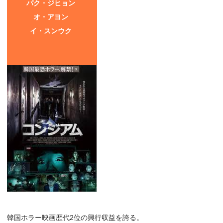
パク・ジヒョン
オ・アヨン
イ・スンウク
韓国ホラー映画歴代2位の興行収益を誇る。