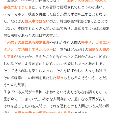
存在のおぞましさ
だ。それを冒頭で提唱されてしまうのが凄い。
へらへらホラー映画を再生した自分が思わず襟を正すこととなっ
た。なにぶん
他人事ではない
のだ。韓国映画?韓国に限ったことで
はない。本国でもたくさん聞いた話であり、最近までよっぽど差別
的な法律があったのは日本の方だ。
「恐怖」の裏にある差別意識
やそれが生む人間の
軽率さ
、
日頃エン
タメとして消費してきたホラー
に、本当はどれだけの
深刻な人間の
リアル
があったか、考えたことがなかったと気付かされた。恥ずか
しい話だが、より恥ずかしいYoutuberの姿にちょっと救われる。
そしてその配信を楽しむ人々も、そんな恥ずかしい人々なわけで、
その点軽率にこの映画を観だした
我々
ももちろんそういうことだ。
う〜んお見事。
生きている人間が一番怖いよね〜というありがちなお話でもない。
霊が全て「生きていた」確かな人間存在で、霊になる原因があり、
それを起こしたのも人間で、それを恐れるのも人間という人間の深
淵を、
今現在の我々の現実につなげる作品
だと感じた。