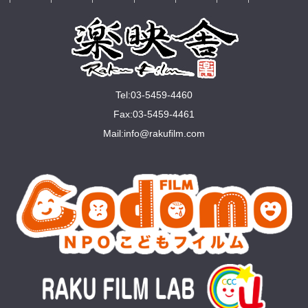
Tel:03-5459-4460
Fax:03-5459-4461
Mail:
info@rakuﬁlm.com