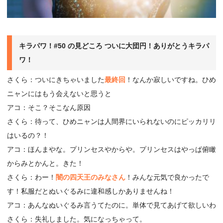
キラパワ！#50 の見どころ ついに大団円！ありがとうキラパ
ワ！
さくら：ついにきちゃいました
最終回
！なんか寂しいですね。ひめ
ニャンにはもう会えないと思うと
アコ：そこ？そこなん原因
さくら：待って、ひめニャンは人間界にいられないのにピッカリリ
はいるの？！
アコ：ほんまやな。プリンセスやからや。プリンセスはやっぱ俯瞰
からみとかんと。きた！
さくら：わー！
闇の四天王のみなさん
！みんな元気で良かったで
す！私服だとぬいぐるみに違和感しかありませんね！
アコ：あんなぬいぐるみ言うてたのに。単体で見てあげて欲しいわ
さくら：失礼しました。気になっちゃって。