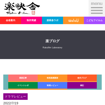
会舎案内
制作実績
楽映舎ラボ
こどもフイルム
楽ブログ
Rakufilm Laboratory
最新記事
映画基礎講座
舎内ブログ
イベントレポ
映画レビュー
雑記
ドラマレビュー
2022/7/19