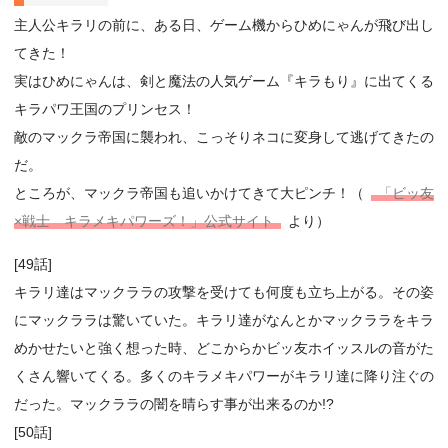
主人公キラリの前に、ある日、ゲーム機からひめにゃんが飛び出し
てきた！
実はひめにゃんは、剣と魔法の人気ゲーム『キラもり』に出てくる
キラパワ王国のプリンセス！
敵のマックラ帝国に襲われ、こっそりネコに変身して逃げてきたの
だ。
ところが、マックラ帝国も追いかけてきて大ピンチ！（
「ビッ友
×戦士 キラメキパワーズ！」公式サイト
より）
[49話]
キラリ達はマックララの攻撃を受けても何度も立ち上がる。その姿
にマックララは驚いていた。キラリ達がなんとかマックララをキラ
めかせたいと強く想った時、どこからかビッ友ホイッスルの音がた
くさん響いてくる。多くのキラメキパワーがキラリ達に降り注ぐの
だった。マックララの闇を晴らす事が出来るのか!?
[50話]