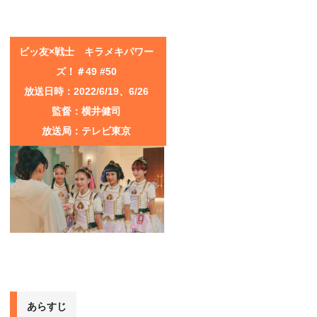
ビッ友×戦士 キラメキパワー
ズ！＃49 #50
放送日時：2022/6/19、6/26
監督：横井健司
放送局：テレビ東京
あらすじ