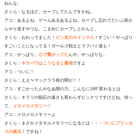
ねんな。
さくら：なるほど。セーブしてたんですかね。
アコ：あるよね。ゲームあるあるよね。セーブし忘れてだいぶ前か
らやり直すやつな。こまめにセーブしとかんと。
さくら：おわっでました！
ビッ友のホイッスル
！すごい！やっぱり
すごいことになってる！ガールズ戦士とラブパト達も！
アコ：やっぱり。
心で繋がってた
んや。やっぱりな。
さくら：
キラパワはこうなると最強
ですよ
アコ：ついに！
さくら：ええ〜マックララ様の闇が！！
アコ：すごかったんやなあ闇の力。こんなに180°変わるとは
さくら：キラリの順応の速さも変わらずビックリですけどね。待っ
て、
メロメロメモリー
！
アコ：メロメロメモリーよ
さくら：まさかメタモルメモリーになるとは・・・
ついにプリンセ
スの復活
！ですね！