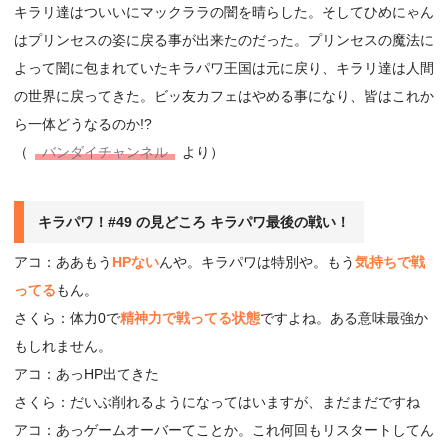
キラリ達はついいにマックララの闇を晴らした。そしてひめにゃん
はプリンセスの姿に戻る事が出来たのだった。プリンセスの魔法に
よって闇に包まれていたキラパワ王国は元に戻り、キラリ達は人間
の世界に戻ってきた。ビッ友カフェはやめる事になり、皆はこれか
ら一体どうなるのか!?
（
バンダイチャンネル
より）
キラパワ！#49 の見どころ キラパワ最後の戦い！
アコ：ああもう
HPない
んや。キラパワは特別や。もう
気持ちで戦
ってる
もん。
さくら：体力0で
精神力で戦ってる状態
ですよね。ある意味最強か
もしれません。
アコ：あっHP出てきた
さくら：だいぶ削れるようになってはいますが、まだまだですね
アコ：あっゲームオーバーてことか。これ何回もリスタートしてん