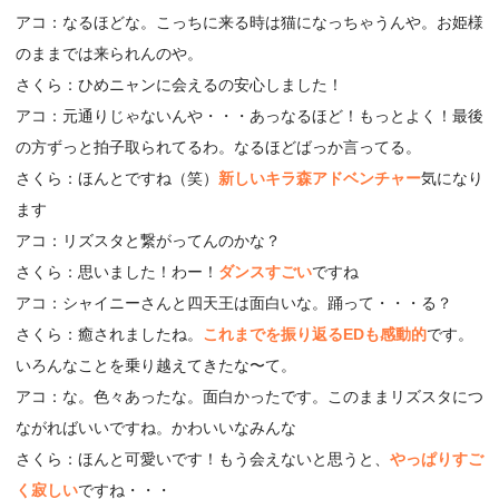
アコ：なるほどな。こっちに来る時は猫になっちゃうんや。お姫様
のままでは来られんのや。
さくら：ひめニャンに会えるの安心しました！
アコ：元通りじゃないんや・・・あっなるほど！もっとよく！最後
の方ずっと拍子取られてるわ。なるほどばっか言ってる。
さくら：ほんとですね（笑）
新しいキラ森アドベンチャー
気になり
ます
アコ：リズスタと繋がってんのかな？
さくら：思いました！わー！
ダンスすごい
ですね
アコ：シャイニーさんと四天王は面白いな。踊って・・・る？
さくら：癒されましたね。
これまでを振り返るEDも感動的
です。
いろんなことを乗り越えてきたな〜て。
アコ：な。色々あったな。面白かったです。このままリズスタにつ
ながればいいですね。かわいいなみんな
さくら：ほんと可愛いです！もう会えないと思うと、
やっぱりすご
く寂しい
ですね・・・