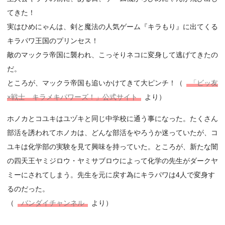
てきた！
実はひめにゃんは、剣と魔法の人気ゲーム『キラもり』に出てくる
キラパワ王国のプリンセス！
敵のマックラ帝国に襲われ、こっそりネコに変身して逃げてきたの
だ。
ところが、マックラ帝国も追いかけてきて大ピンチ！（
「ビッ友
×戦士 キラメキパワーズ！」公式サイト
より）
ホノカとコユキはユヅキと同じ中学校に通う事になった。たくさん
部活を誘われてホノカは、どんな部活をやろうか迷っていたが、コ
ユキは化学部の実験を見て興味を持っていた。ところが、新たな闇
の四天王ヤミジロウ・ヤミサブロウによって化学の先生がダークヤ
ミーにされてしまう。先生を元に戻す為にキラパワは4人で変身す
るのだった。
（
バンダイチャンネル
より）