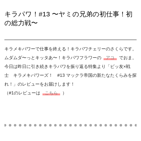
キラパワ！#13 〜ヤミの兄弟の初仕事！初
の総力戦〜
キラメキパワーで仕事を終える！キラパワチェリーのさくらです。
ムダムダ〜っとキッタあ〜！キラパワフラワーの
アコ
でおま。
今日は昨日に引き続きキラパワを振り返る特集より「ビッ友×戦
士 キラメキパワーズ！ #13 マックラ帝国の新たなたくらみを探
れ！」のレビューをお届けします！
（#1のレビューは
こちら
）