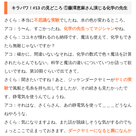
キラパワ！#13 の見どころ ①藤澤恵麻さん演じる化学の先生
さくら：本当に
不思議な実験
でしたね。水の色が変わるところ。
アコ：う〜ん、すごかったね。
化学の先生ってマジシャン
やね。
さくら：コユキが憧れるのも納得です。魔法も使えて、化学もでき
たら無敵じゃないですか？
アコ：確かに。間違いないなそれは。化学の数式で色々魔法を計算
されたらとんでもない。科学と魔法の違いについていつか語って欲
しいですね。第10期ぐらいで出てきて。
さくら：聞きたいですね！あと、ジッケンダークヤミーが
ヤミの実
験
で風船と毛糸を持ち出してましたが、その続きも見たかったで
す。静電気を使うんでしょうね。
アコ：それはな、さくらさん、あの静電気を使って＿＿＿どうなん
ねやろうな。
さくら：気になりますよね。また話が脱線しそうな気がするのでち
ょっとここで止まっておきます。
ダークヤミーになると腕になんか