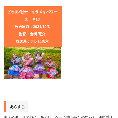
ビッ友×戦士 キラメキパワー
ズ！＃13
放送日時：2021/10/3
監督：倉橋 竜介
放送局：テレビ東京
あらすじ
主人公キラリの前に、ある日、ゲーム機からひめにゃんが飛び出し