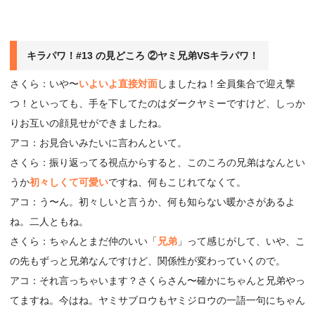
キラパワ！#13 の見どころ ②ヤミ兄弟VSキラパワ！
さくら：いや〜
いよいよ直接対面
しましたね！全員集合で迎え撃
つ！といっても、手を下してたのはダークヤミーですけど、しっか
りお互いの顔見せができましたね。
アコ：お見合いみたいに言わんといて。
さくら：振り返ってる視点からすると、このころの兄弟はなんとい
うか
初々しくて可愛い
ですね、何もこじれてなくて。
アコ：う〜ん。初々しいと言うか、何も知らない暖かさがあるよ
ね。二人ともね。
さくら：ちゃんとまだ仲のいい「
兄弟
」って感じがして、いや、こ
の先もずっと兄弟なんですけど、関係性が変わっていくので。
アコ：それ言っちゃいます？さくらさん〜確かにちゃんと兄弟やっ
てますね。今はね。ヤミサブロウもヤミジロウの一語一句にちゃん