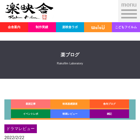
会舎案内
制作実績
楽映舎ラボ
こどもフイルム
楽ブログ
Rakufilm Laboratory
最新記事
映画基礎講座
舎内ブログ
イベントレポ
映画レビュー
雑記
ドラマレビュー
2022/2/22