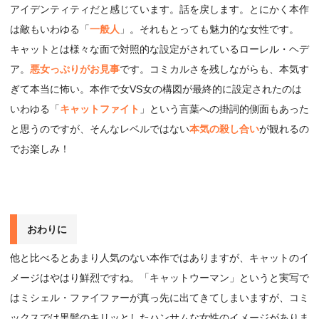
アイデンティティだと感じています。話を戻します。とにかく本作
は敵もいわゆる「
一般人
」。それもとっても魅力的な女性です。
キャットとは様々な面で対照的な設定がされているローレル・ヘデ
ア。
悪女っぷりがお見事
です。コミカルさを残しながらも、本気す
ぎて本当に怖い。本作で女VS女の構図が最終的に設定されたのは
いわゆる「
キャットファイト
」という言葉への掛詞的側面もあった
と思うのですが、そんなレベルではない
本気の殺し合い
が観れるの
でお楽しみ！
おわりに
他と比べるとあまり人気のない本作ではありますが、キャットのイ
メージはやはり鮮烈ですね。「キャットウーマン」というと実写で
はミシェル・ファイファーが真っ先に出てきてしまいますが、コミ
ックスでは黒髪のキリッとしたハンサムな女性のイメージがありま