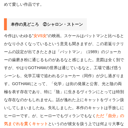
めて愛しい作品です。
本作の見どころ ②シャロン・ストーン
今作はいわゆる”
女VS女
“の映画。スケールはバットマンと比べると
かなり小さくなっているという意見も聞きますが、この若返りクリ
ームの設定が出てきたときは「バットマン」（1989）のジョーカ
ーの歯磨き粉に通じるものがあるなと感じました。意図は全く別で
すが、やはりGOTHAMの世界は通じているなと。工場で逃げ惑う
シーンも、化学工場で追われるジョーカー（同作）が少し過ぎりま
す。GOTHAMにとって、「化学」は街の発展と公害、光と陰の両
極を表す存在であり、特に「陰」に生きるヴィランにとっては特別
な存在なのかもしれません。話が逸れた上にキャットをヴィラン扱
いしてしまいましたね。失礼しました。本作のキャットは手放しに
ヒーローです。が、ヒーローでもヴィランでもなく
ただ「自分」の
気まぐれを貫くキャット
というのが彼女を扱う上では何より大事な