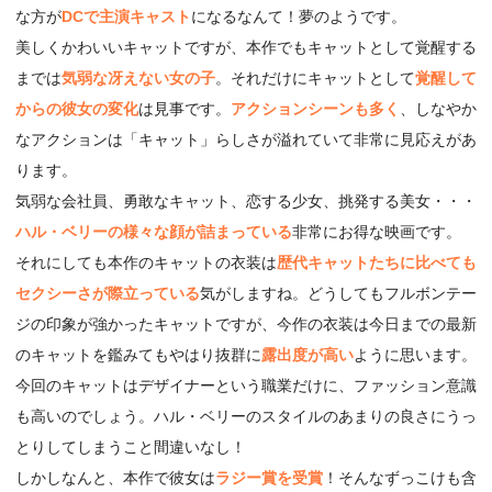
な方が
DCで主演キャスト
になるなんて！夢のようです。
美しくかわいいキャットですが、本作でもキャットとして覚醒する
までは
気弱な冴えない女の子
。それだけにキャットとして
覚醒して
からの彼女の変化
は見事です。
アクションシーンも多く
、しなやか
なアクションは「キャット」らしさが溢れていて非常に見応えがあ
ります。
気弱な会社員、勇敢なキャット、恋する少女、挑発する美女・・・
ハル・ベリーの様々な顔が詰まっている
非常にお得な映画です。
それにしても本作のキャットの衣装は
歴代キャットたちに比べても
セクシーさが際立っている
気がしますね。どうしてもフルボンテー
ジの印象が強かったキャットですが、今作の衣装は今日までの最新
のキャットを鑑みてもやはり抜群に
露出度が高い
ように思います。
今回のキャットはデザイナーという職業だけに、ファッション意識
も高いのでしょう。ハル・ベリーのスタイルのあまりの良さにうっ
とりしてしまうこと間違いなし！
しかしなんと、本作で彼女は
ラジー賞を受賞
！そんなずっこけも含