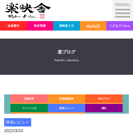
会舎案内
制作実績
楽映舎ラボ
こどもフイルム
楽ブログ
Rakufilm Laboratory
最新記事
映画基礎講座
舎内ブログ
イベントレポ
映画レビュー
雑記
映画レビュー
2022/3/24