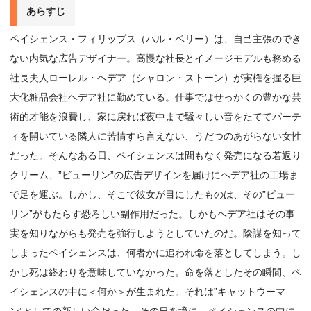
あらすじ
ペイシェンス・フィリップス（ハル・ベリー）は、自己主張のでき
ない内気な広告デザイナー。高慢な社長とイメージモデルも務める
社長夫人ローレル・ヘデア（シャロン・ストーン）が実権を握る巨
大化粧品会社ヘデア社に勤めている。仕事ではせっかくの豊かな芸
術的才能を浪費し、家に戻れば夜中まで騒々しい音をたててパーテ
ィを開いている隣人に苦情すら言えない、うだつのあがらない女性
だった。そんなある日、ペイシェンスは間もなく発売になる若返り
クリーム、”ビューリン”の広告デザインを届けにヘデア社の工場ま
で足を運ぶ。しかし、そこで彼女が目にしたものは、その”ビュー
リン”がもたらす恐ろしい副作用だった。しかもヘデア社はその事
実を知りながらも発売を強行しようとしていたのだ。陰謀を知って
しまったペイシェンスは、何者かに追われ命を落としてしまう。し
かし死は終わりを意味していなかった。命を落としたその瞬間、ペ
イシェンスの中に＜何か＞が生まれた。それは”キャットウーマ
ン”としての新しい命だった。その日を境に、ペイシェンスの中に