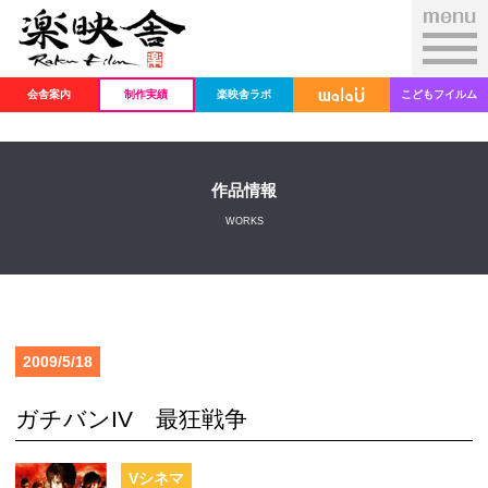
会舎案内
制作実績
楽映舎ラボ
こどもフイルム
作品情報
WORKS
2009/5/18
ガチバンIV 最狂戦争
Vシネマ