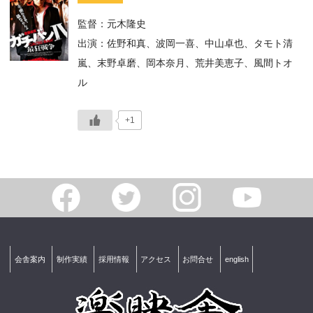
監督：元木隆史
出演：佐野和真、波岡一喜、中山卓也、タモト清
嵐、末野卓磨、岡本奈月、荒井美恵子、風間トオ
ル
+1
会舎案内
制作実績
採用情報
アクセス
お問合せ
english