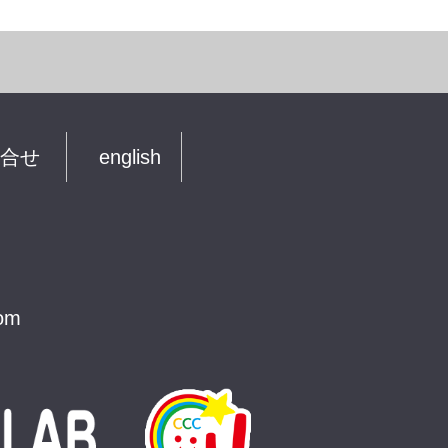
合せ
english
com