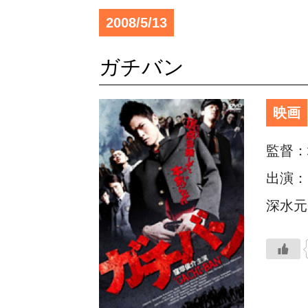
2008/5/13
ガチバン
映画
監督：
出演：
深水元