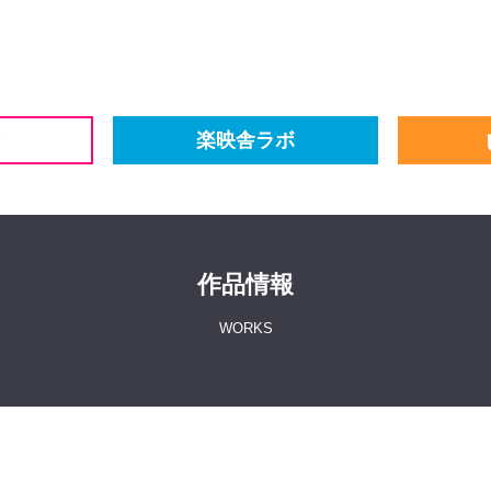
楽映舎ラボ
作品情報
WORKS