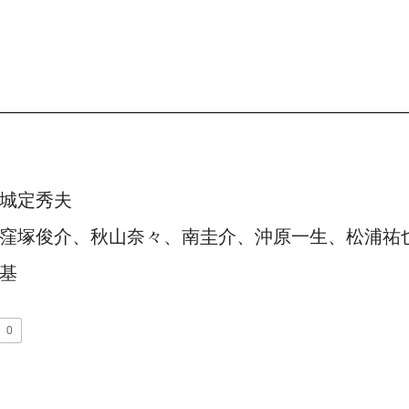
城定秀夫
窪塚俊介、秋山奈々、南圭介、沖原一生、松浦祐
基
0